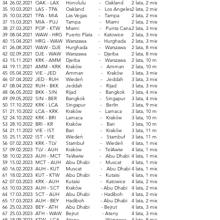
34
26.02.2021
OAK - LAX
Honolulu - Oakland
2 lata, 2 miesiące
35
10.03.2021
LAS - TPA
Oakland - Los Angeles
2 lata, 2 miesiące
35
10.03.2021
TPA - MIA
Las Vegas - Tampa
2 lata, 2 miesiące
37
15.03.2021
MIA - PUJ
Tampa - Miami
2 lata, 2 miesiące
38
27.03.2021
POP - KTW
Miami - Punta Cana
2 lata, 3 miesiące
39
08.04.2021
WAW - HRG
Puerto Plata - Katowice
2 lata, 3 miesiące
40
15.04.2021
HRG - WAW
Warszawa - Hurghada
2 lata, 3 miesiące
41
26.08.2021
WAW - DJE
Hurghada - Warszawa
2 lata, 8 miesięcy
42
02.09.2021
DJE - WAW
Warszawa - Djerba
2 lata, 8 miesięcy
43
15.11.2021
KRK - AMM
Djerba - Warszawa
2 lata, 10 miesięcy
44
19.11.2021
AMM - KRK
Kraków - Amman
2 lata,
10 miesięcy
45
05.04.2022
VIE - JED
Amman - Kraków
3 lata, 3 miesiące
46
07.04.2022
JED - RUH
Wiedeń - Jeddah
3 lata, 3 miesiące
47
08.04.2022
RUH - BKK
Jeddah - Rijad
3 lata, 3 miesiące
48
06.05.2022
BKK - SIN
Rijad - Bangkok
3 lata, 4 miesiące
49
09.05.2022
SIN - BER
Bangkok - Singapur
3 lata, 4 miesiące
50
17.10.2022
KRK - LCA
Singapur - Berlin
3 lata, 9 miesięcy
51
21.10.2022
LCA - KRK
Kraków - Larnaca
3 lata, 10 miesięcy
52
24.10.2022
KRK - BRI
Larnaca - Kraków
3 lata, 10 miesięcy
53
28.10.2022
BRI - KR
Kraków - Bari
3 lata, 10 miesięcy
54
21.11.2022
VIE - IST
Bari - Kraków
3 lata, 11 miesięcy
55
25.11.2022
IST - VIE
Wiedeń - Stambuł
3 lata, 11 miesięcy
56
07.02.2023
KRK - TLV
Stambuł - Wiedeń
4 lata, 1 miesiąc
57
09.02.2023
TLV - AUH
Kraków - TelAwiw
4 lata, 1 miesiąc
58
10.02.2023
AUH - MCT
TelAwiw - Abu Dhabi
4 lata, 1 miesiąc
59
15.02.2023
MCT - AUH
Abu Dhabi - Muscat
4 lata, 1 miesiąc
60
16.02.2023
AUH - KUT
Muscat - Abu Dhabi
4 lata, 1 miesiąc
61
18.02.2023
KUT - KTW
Abu Dhabi - Kutaisi
4 lata, 1 miesiąc
62
07.03.2023
KRK - AUH
Kutaisi - Katowice
4 lata, 2 miesiące
63
10.03.2023
AUH - SCT
Kraków - Abu Dhabi
4 lata, 2 miesiące
64
17.03.2023
SCT - AUH
Abu Dhabi - Hadiboh
4 lata, 2 miesiące
65
17.03.2023
AUH - BEY
Hadiboh - Abu Dhabi
4 lata, 2 miesiące
66
25.03.2023
BEY - ATH
Abu Dhabi - Bejrut
4 lata, 3 miesiące
67
25.03.2023
ATH - WAW
Bejrut - Ateny
4 lata, 3 miesiące
68
18.09.2023
KTW - LCA
Ateny - Warszawa
4 lata, 8 miesięcy