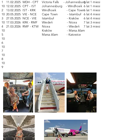
1
11.02.2025
WDH - CPT
Victoria Falls - Johannesburg
6 lat 1 miesiąc
10
12.02.2025
CPT - IST
Johannesburg - Windhoek
6 lat 1 miesiąc
2
13.02.2025
IST - KRK
Windhoek - Cape Town
6 lat 1 miesiąc
10
20.05.2025
VIE - NCE​
Cape Town - Istambuł
6 lat 4 miesiące
3
27.05.2025
NCE - VIE
Istambuł - Kraków
6 lat 4 miesiące
10
17.03.2026
KRK - RMF
Wiedeń - Nicea
7 lat 3 miesiące
4
21.03.2026
RMF - KTW
Nicea - Wiedeń
7 lat 3 miesiące
10
Kraków - Marsa Alam
5
Marsa Alam - Katowice
10
6
10
7
10
8
10
9