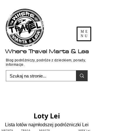
ME
NU
Where
Travel
Marta & Lea
Blog podróżniczy, podróże z dzieckiem, porady,
informacje.
Loty Lei
Lista lotów najmłodszej podróżniczki Lei
NR
DATA
TRASA
MIASTA
WIEK Lei