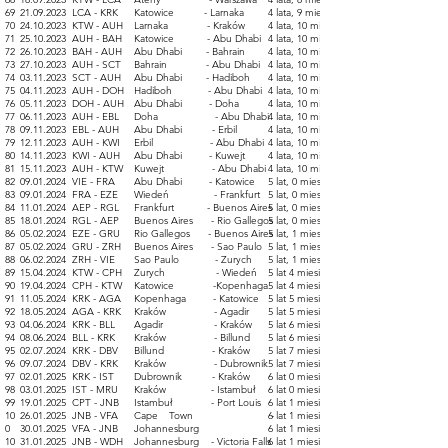
69
21.09.2023
LCA - KRK
Katowice - Larnaka
4 lata, 9 miesięcy
70
24.10.2023
KTW - AUH
Larnaka - Kraków
4 lata, 10 miesięcy
71
25.10.2023
AUH - BAH
Katowi
ce - Abu Dhabi
4 lata, 10 miesięcy
72
26.10.2023
BAH - AUH
Abu Dhabi - Bahrain
4 lata, 10 miesięcy
73
27.10.2023
AUH - SCT
Bahrain - Abu Dhabi
4 lata, 10 miesięcy
74
03.11.2023
SCT - AUH
Abu Dhabi - Hadiboh
4 lata, 10 miesięcy
75
04.11.2023
AUH - DOH
Hadiboh - Abu Dhabi
4 lata, 10 miesięcy
76
05.11.2023
DOH - AUH
Abu Dhabi - Doha
4 lata, 10 miesięcy
77
06.11.2023
AUH - EBL
Doha - Abu Dhabi
4 lata, 10 miesięcy
78
09.11.2023
EBL - AUH
Abu Dhabi - Erbil
4 lata, 10 miesięcy
79
12.11.2023
AUH - KWI
Erbil - Abu Dhabi
4 lata, 10 miesięcy
80
14.11.2023
KWI - AUH
Abu Dhabi - Kuwejt
4 lata, 10 miesięcy
81
15.11.2023
AUH - KTW
Kuwejt - Abu Dhabi
4 lata, 10 miesięcy
82
09.01.2024
VIE - FRA
Abu Dhabi - Katowice
5 lat, 0 miesięcy
83
09.01.2024
FRA - EZE
Wiedeń - Frankfurt
5 lat, 0 miesięcy
84
11.01.2024
AEP - RGL
Frankfurt - Buenos Aires
5 lat, 0 miesięcy
85
18.01.2024
RGL - AEP
Buenos Aires - Rio Gallegos
5 lat, 0 miesięcy
86
05.02.2024
EZE - GRU
Rio Gallegos - Buenos Aires
5 lat, 1 miesiąc
87
05.02.2024
GRU - ZRH
Buenos Aires - Sao Paulo
5 lat, 1 miesiąc
88
06.02.2024
ZRH
- VIE
Sao Paulo - Zurych
5 lat, 1 miesiąc
89
15.04.2024
KTW - CPH
Zurych - Wiedeń
5 lat 4 miesiące
90
19.04.2024
CPH - KTW
Katowice -Kopenhaga
5 lat 4 miesiące
91
11.05.2024
KRK - AGA
Kopenhaga - Katowice
5 lat 5 miesięcy
92
18.05.2024
AGA - KRK
Kraków - Agadir
5 lat 5 miesięcy
93
04.06.2024
KRK - BLL
Agadir - Kraków
5 lat 6 miesięcy
94
08.06.2024
BLL - KRK
Kraków - Billund
5 lat 6 miesięcy
95
02.07.2024
KRK - DBV
Billund - Kraków
5 lat 7 miesięcy
96
09.07.2024
DBV - KRK
Kraków - Dubrownik
5 lat 7 miesięcy
97
02.01.2025
KRK - IST
Dubrownik - Kraków
6 lat 0 miesięcy
98
03.01.2025
IST - MRU
Kraków - Istambuł
6 lat 0 miesięcy
99
19.01.2025
CPT - JNB
Istambuł - Port Louis
6 lat 1 miesiąc
10
26.01.2025
JNB
- VFA
Cape Town -
6 lat 1 miesiąc
0
30.01.2025
VFA - JNB
Johannesburg
6 lat 1 miesiąc
10
31.01.2025
JNB - WDH
Johannesburg - Victoria Falls
6 lat 1 miesiąc