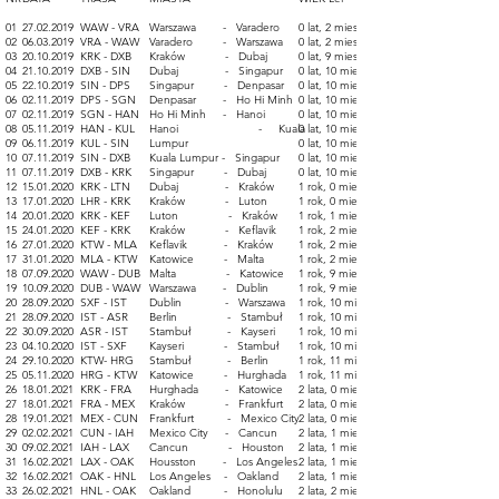
01
27.02.2019
WAW - VRA
Warszawa - Varadero
0 lat, 2 miesiące
02
06.03.2019
VRA - WAW
Varadero - Warszawa
0 lat, 2 miesiące
03
20.10.2019
KRK - DXB
Kraków - Dubaj
0 lat, 9 miesięcy
04
21.10.2019
DXB - SIN
Dubaj - Singapur
0 lat, 10 miesięcy
05
22.10.2019
SIN - DPS
Singapur - Denpasar
0 lat, 10 miesięcy
06
02.11.2019
DPS - SGN
Denpasar - Ho Hi Minh
0 lat, 10 miesięcy
07
02.11.2019
SGN - HAN
Ho Hi Minh - Hanoi
0 lat, 10 miesięcy
08
05.11.2019
HAN - KUL
Hanoi - Kuala
0 lat, 10 miesięcy
09
06.11.2019
KUL
- SIN
Lumpur
0 lat, 10 miesięcy
10
07.11.2019
SIN - DXB
Kuala Lumpur - Singapur
0 lat, 10 miesięcy
11
07.11.2019
DXB - KRK
Singapur - Dubaj
0 lat, 10 miesięcy
12
15.01.2020
KRK - LTN
Dubaj - Kraków
1 rok, 0 miesięcy
13
17.01.2020
LHR - KRK
Kraków -
Luton
1 rok, 0 miesiecy
14
20.01.2020
KRK - KEF
Luton - Kraków
1 rok, 1 miesiąc
15
24.01.2020
KEF - KRK
Kraków - Keflavik
1 rok, 2 miesiące
16
27.01.2020
KTW - MLA
Keflavik - Kraków
1 rok, 2
miesiące
17
31.01.2020
MLA - KTW
Katowice - Malta
1 rok, 2
miesiące
18
07.09.2020
WAW - DUB
Malta - Katowice
1 rok, 9
miesięcy
19
10.09.2020
DUB - WAW
Warszawa - Dublin
1 rok, 9
miesięcy
20
28.09.2020
SXF - IST
Dublin - Warszawa
1 rok, 10
miesięcy
21
28.09.2020
IST - ASR
Berlin - Stambuł
1 rok, 10
miesięcy
22
30.09.2020
ASR - IST
Stambuł - Kayseri
1 rok, 10
miesięcy
23
04.10.2020
IST - SXF
Kayseri - Stambuł
1 rok, 10
miesięcy
24
29.10.2020
KTW- HRG
Stambuł - Berlin
1 rok, 11
miesięcy
25
05.11.2020
HRG - KTW
Katowice - Hurghada
1 rok, 11
miesięcy
26
18.01.2021
KRK - FRA
Hurghada - Katowice
2 lata, 0 miesięcy
27
18.01.2021
FRA - MEX
Kraków - Frankfurt
2 lata, 0 miesięcy
28
19.01.2021
MEX - CUN
Frankfurt - Mexico City
2 lata, 0 miesięcy
29
02.02.2021
CUN - IAH
Mexico City - Cancun
2 lata, 1 miesiąc
30
09.02.2021
IAH - LAX
Cancun - Houston
2 lata, 1 miesiąc
31
16.02.2021
LAX - OAK
Housston - Los Angeles
2 lata, 1 miesiąc
32
16.02.2021
OAK - HNL
Los Angeles - Oakland
2 lata, 1 miesiąc
33
26.02.2021
HNL - OAK
Oakland - Honolulu
2 lata, 2 miesiące