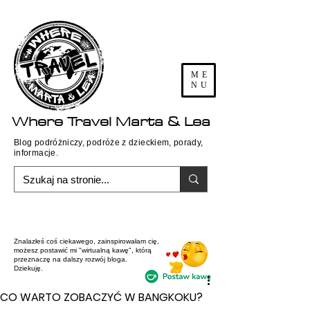
ME
NU
Where
Travel
Marta & Lea
Blog podróżniczy, podróże z dzieckiem, porady,
informacje.
Znalazłeś coś ciekawego, zainspirowałam cię,
możesz postawić mi "wirtualną kawę", którą
przeznaczę na dalszy rozwój bloga.
Dziekuję.
CO WARTO ZOBACZYĆ W BANGKOKU?