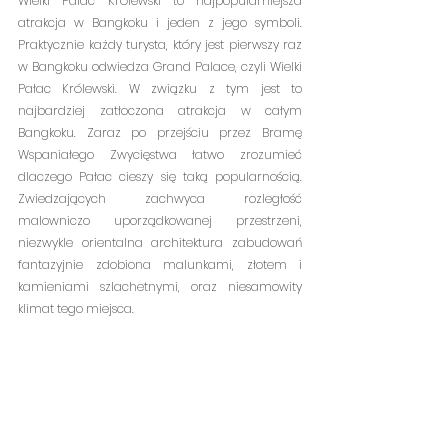
Wielki Pałac Królewski to najpopularniejsza 
atrakcja w Bangkoku i jeden z jego symboli. 
Praktycznie każdy turysta, który jest pierwszy raz 
w Bangkoku odwiedza Grand Palace, czyli Wielki 
Pałac Królewski. W związku z tym jest to 
najbardziej zatłoczona atrakcja w całym 
Bangkoku. Zaraz po przejściu przez Bramę 
Wspaniałego Zwycięstwa łatwo zrozumieć 
dlaczego Pałac cieszy się taką popularnością. 
Zwiedzających zachwyca rozległość 
malowniczo uporządkowanej przestrzeni, 
niezwykle orientalna architektura zabudowań 
fantazyjnie zdobiona malunkami, złotem i 
kamieniami szlachetnymi, oraz niesamowity 
klimat tego miejsca.