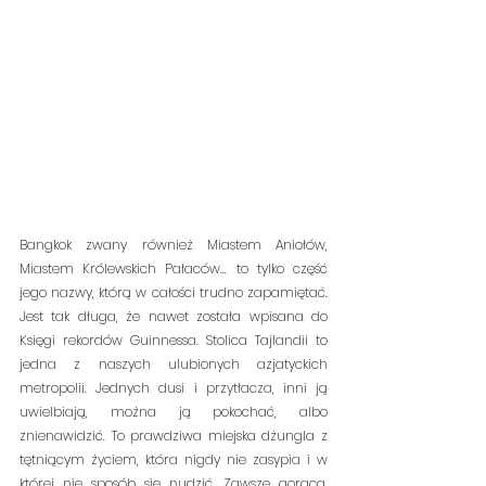
Bangkok zwany również Miastem Aniołów, 
Miastem Królewskich Pałaców... to tylko część 
jego nazwy, którą w całości trudno zapamiętać. 
Jest tak długa, że nawet została wpisana do 
Księgi rekordów Guinnessa. Stolica Tajlandii to 
jedna z naszych ulubionych azjatyckich 
metropolii. Jednych dusi i przytłacza, inni ją 
uwielbiają, można ją pokochać, albo 
znienawidzić. To prawdziwa miejska dżungla z 
tętniącym życiem, która nigdy nie zasypia i w 
której nie sposób się nudzić. Zawsze gorąca, 