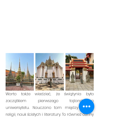
Warto także wiedzieć, że świątynia była 
zaczątkiem pierwszego tajlandzkiego 
uniwersytetu. Nauczano tam między innymi 
religii, nauk ścisłych i literatury. To również cenny 
ośrodek nauczania sztuki tajskiego masażu. W 
1962 roku utworzono tam akademię tradycyjnej 
medycyny naturalnej i słynną szkołę masażu.