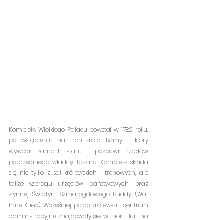
Kompleks Wielkiego Pałacu powstał w 1782 roku, 
po wstąpieniu na tron króla Ramy I, który 
wywołał zamach stanu i pozbawił rządów 
poprzedniego władcę Taksina. Kompleks składa 
się nie tylko z sal królewskich i tronowych, ale 
także szeregu urzędów państwowych, oraz 
słynnej Świątyni Szmaragdowego Buddy (Wat 
Phre Kaeo). Wcześniej pałac królewski i centrum 
administracyjne znajdowały się w Thon Buri, na 