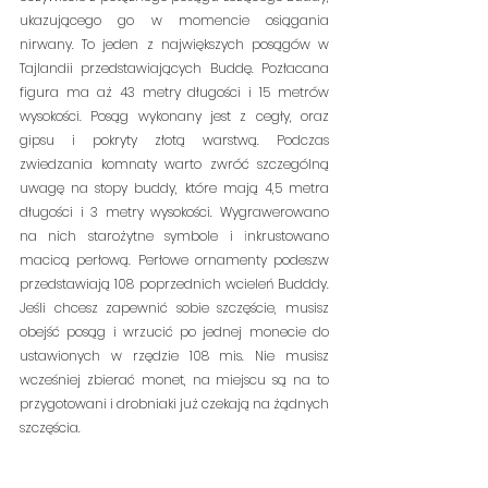
ukazującego go w momencie osiągania 
nirwany. To jeden z największych posągów w 
Tajlandii przedstawiających Buddę. Pozłacana 
figura ma aż 43 metry długości i 15 metrów 
wysokości. Posąg wykonany jest z cegły, oraz 
gipsu i pokryty złotą warstwą. Podczas 
zwiedzania komnaty warto zwróć szczególną 
uwagę na stopy buddy, które mają 4,5 metra 
długości i 3 metry wysokości. Wygrawerowano 
na nich starożytne symbole i
 i
nkrustowano 
macicą perłową. Perłowe ornamenty podeszw 
przedstawiają 108 poprzednich wcieleń Budddy. 
Jeśli chcesz zapewnić sobie szczęście, musisz 
obejść posąg i wrzucić po jednej monecie do 
ustawionych w rzędzie 108 mis. Nie musisz 
wcześniej zbierać monet, na miejscu są na to 
przygotowani i drobniaki już czekają na żądnych 
szczęścia.