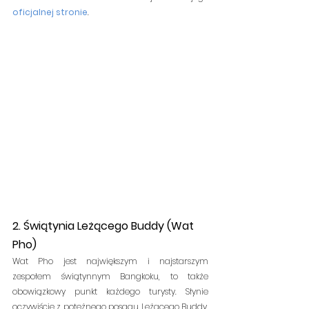
oficjalnej stronie
. 
2. Świątynia Leżącego Buddy (Wat 
Pho)
Wat Pho jest największym i najstarszym 
zespołem świątynnym Bangkoku, to także 
obowiązkowy punkt każdego turysty. Słynie 
oczywiście z potężnego posągu Leżącego Buddy, 