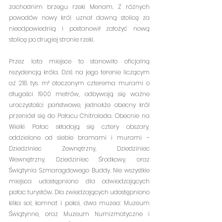
zachodnim brzegu rzeki Menam. Z różnych 
powodów nowy król uznał dawną stolicę za 
nieodpowiednią i postanowił założyć nową 
stolicę po drugiej stronie rzeki. 
Przez lata miejsce to stanowiło oficjalną 
rezydencją króla. Dziś na jego terenie liczącym 
aż 218 tys. m² otoczonym czterema murami o 
długości 1900 metrów, odbywają się ważne 
uroczystości państwowe, jednakże obecny król 
przeniósł się do Pałacu Chitralada. Obecnie na 
Wielki Pałac składają się cztery obszary, 
oddzielone od siebie bramami i murami – 
Dziedziniec Zewnętrzny, Dziedziniec 
Wewnętrzny, Dziedziniec Środkowy, oraz 
Świątynia Szmaragdowego Buddy. Nie wszystkie 
miejsca udostępniono dla odwiedzających 
pałac turystów. Dla zwiedzających udostępniono 
kilka sal, komnat i pokoi, dwa muzea: Muzeum 
Świątynne, oraz Muzeum Numizmatyczne i 