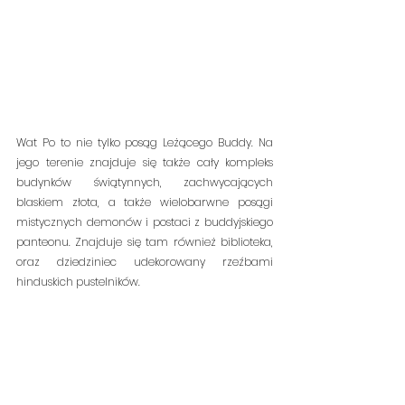
Wat Po to nie tylko posąg Leżącego Buddy. Na 
jego terenie znajduje się także cały kompleks 
budynków świątynnych, zachwycających 
blaskiem złota, a także wielobarwne posągi 
mistycznych demonów i postaci z buddyjskiego 
panteonu. Znajduje się tam również biblioteka, 
oraz dziedziniec udekorowany rzeźbami 
hinduskich pustelników.