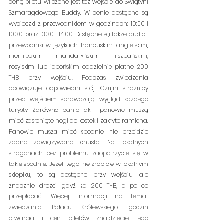
cenę biletu wliczone jest też wejście do Świątyni 
Szmaragdowego Buddy. W cenie dostępne są 
wycieczki z przewodnikiem w godzinach: 10:00 i 
10:30, oraz 13:30 i 14:00. Dostępne są także audio-
przewodniki w językach: francuskim, angielskim, 
niemieckim, mandaryńskim, hiszpańskim, 
rosyjskim lub japońskim oddzielnie płatne 200 
THB przy wejściu. Podczas zwiedzania 
obowiązuje odpowiedni stój. Czujni strażnicy 
przed wejściem sprawdzają wygląd każdego 
turysty. Zarówno panie jak i panowie muszą 
mieć zasłonięte nogi do kostek i zakryte ramiona. 
Panowie musza mieć spodnie, nie przejdzie 
żadna zawiązywana chusta. Na lokalnych 
straganach bez problemu zaopatrzycie się w 
takie spodnie. Jeżeli tego nie zrobicie w lokalnym 
sklepiku, to są dostępne przy wejściu, ale 
znacznie drożej, gdyż za 200 THB, a po co 
przepłacać. Więcej informacji na temat 
zwiedzania Pałacu Królewskiego, godzin 
otwarcia i cen biletów znajdziecie jego 