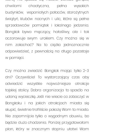
chwilami chaotyczna, pełna wysokich 
budynków,  wspaniałych pałaców, starożytnych 
świątyń, klubów nocnych i ulic, które są pełne 
sprzedawców pamiątek i lokalnego jedzenia. 
Bangkok bywa męczący, hałaśliwy, ale i tak 
oczarowuje swym urokiem. Czy można się w 
nim zakochać? Na to ciężko jednoznacznie 
odpowiedzieć, z pewnością na długo pozostaje 
w pamięci.
Czy można zwiedzić Bangkok mając tylko 2-3 
dni? Oczywiście! To wystarczający czas aby 
odwiedzić wszystkie najważniejsze atrakcje 
tajskiej stolicy. Dobra organizacja to sposób na 
udaną wycieczkę. Jeśli nie wiecie co zobaczyć w 
Bangkoku i na jakich atrakcjach miasta się 
skupić, świetnie trafiliście pokażę Wam to miasto. 
Nie zapomnijcie tylko o wygodnym obuwiu, bo 
będzie dużo chodzenia. Poniżej przygotowałam 
plan, który w znacznym stopniu ułatwi Wam 