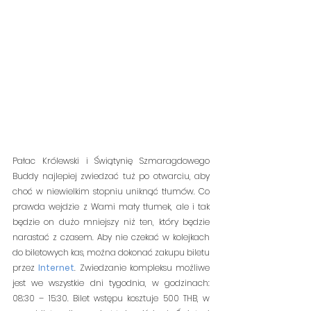
Pałac Królewski i Świątynię Szmaragdowego 
Buddy najlepiej zwiedzać tuż po otwarciu, aby 
choć w niewielkim stopniu uniknąć tłumów. Co 
prawda wejdzie z Wami mały tłumek, ale i tak 
będzie on dużo mniejszy niż ten, który będzie 
narastać z czasem. Aby nie czekać w kolejkach 
do biletowych kas, można dokonać zakupu biletu 
przez 
Internet
. Zwiedzanie kompleksu możliwe 
jest we wszystkie dni tygodnia, w godzinach: 
08:30 – 15:30. Bilet wstępu kosztuje 500 THB, w 