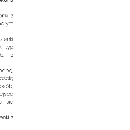
nki z 
ałym 
enki. 
i typ 
in z 
napą, 
ością 
osób, 
ejsca 
 się 
nki z 