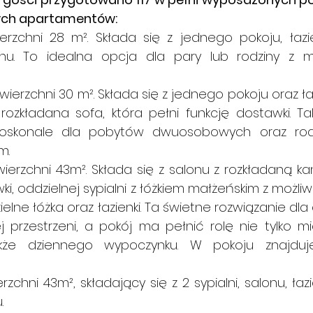
nych apartamentów:
rzchni 28 m². Składa się z jednego pokoju, łazie
nu. To idealna opcja dla pary lub rodziny z m
wierzchni 30 m². Składa się z jednego pokoju oraz łazi
ozkładana sofa, która pełni funkcję dostawki. Tak
doskonale dla pobytów dwuosobowych oraz rodz
m.
ierzchni 43m². Składa się z salonu z rozkładaną ka
i, oddzielnej sypialni z łóżkiem małżeńskim z możliw
elne łóżka oraz łazienki. Ta świetne rozwiązanie dla 
 przestrzeni, a pokój ma pełnić rolę nie tylko mi
kże dziennego wypoczynku. W pokoju znajduje
zchni 43m², składający się z 2 sypialni, salonu, łazie
.