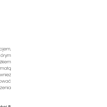
jem, 
tórym 
kiem 
małą 
wnież 
tować 
enia 
oi 5 