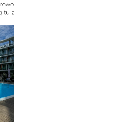
erowo 
tu z 