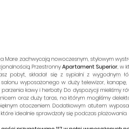
nea Mare zachwycają nowoczesnym, stylowym wystro
cjonalnością. Przestronny 
Apartament Superior
, w k
asz pobyt, składał się z sypialni z wygodnym łóż
salonu wyposażonego w duży telewizor, kanapę, 
parzenia kawy i herbaty. Do dyspozycji mieliśmy ró
sznicem oraz duży taras, na którym mogliśmy delek
 pięknym otoczeniem. Dodatkowym atutem wyposaż
, które idealnie sprawdzały się podczas plażowania.
 gości przygotowano 117 w pełni wyposażonych pok