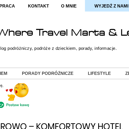
PRACA
KONTAKT
O MNIE
WYJEDŹ Z NAMI
Where
Travel
Marta & L
log podróżniczy, podróże z dzieckiem, porady, informacje.
IEM
PORADY PODRÓŻNICZE
LIFESTYLE
Z
ę,
IEROWO – KOMFORTOWY HOTEL