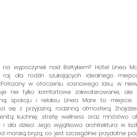
a na wypoczynek nad Bałtykiem? Hotel Linea Ma
 raj dla rodzin szukających idealnego miejsc
ołożony w otoczeniu sosnowego lasu, w niewiel
uje nie tylko komfortowe zakwaterowanie, ale t
ą spokoju i relaksu. Linea Mare to miejsce, g
 się z przyjazną, rodzinną atmosferą. Znajdzies
enitą kuchnię, strefę wellness oraz mnóstwo atra
 i dla dzieci. Jego wyjątkowa architektura w kszt
d morską bryzą, co jest szczególnie przydatne pod