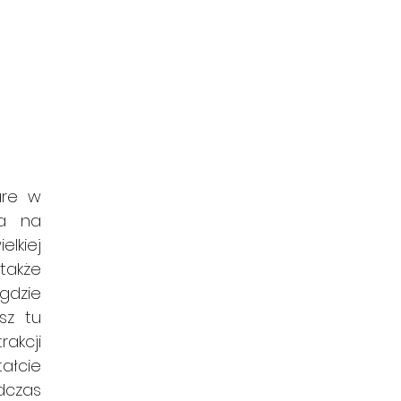
re w 
a na 
kiej 
akże 
dzie 
z tu 
kcji 
ałcie 
czas 