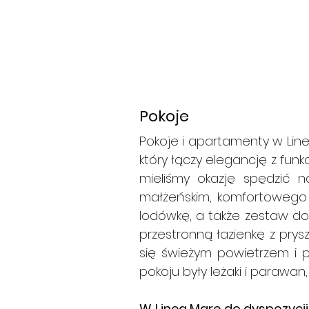
Pokoje
Pokoje i apartamenty w Li
który łączy elegancję z funk
mieliśmy okazję spędzić n
małżeńskim, komfortowego 
lodówkę, a także zestaw do 
przestronną łazienkę z pry
się świeżym powietrzem i
pokoju były leżaki i parawan
W Linea Mare do dyspozycji