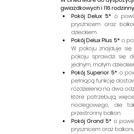
gwiazdkowych i 116 rodzin
Pokój Delux 5*
 o powie
prysznicem oraz balko
dzieckiem.
Pokój Delux Plus 5*
 o po
W pokoju znajduje się r
pokoju sprawdzi się 
jednym, małym dzieckie
Pokój Superior 5*
 o pow
pełniącą funkcję dostawk
rozdzielenia na dwa odzi
które potrzebują więcej
noclegowego, ale ta
przestronny balkon.
Pokój Grand 5*
 o powier
prysznicem oraz balkonu