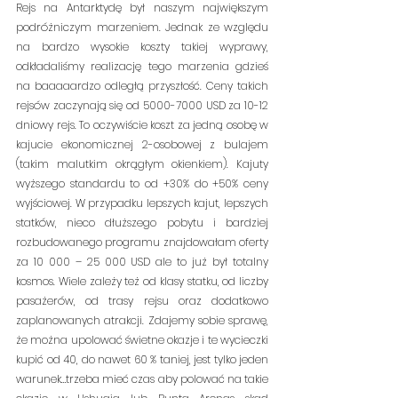
Rejs na Antarktydę był naszym największym 
podróżniczym marzeniem. Jednak ze względu 
na bardzo wysokie koszty takiej wyprawy, 
odkładaliśmy realizację tego marzenia gdzieś 
na baaaaardzo odległą przyszłość. Ceny takich 
rejsów zaczynają się od 5000-7000 USD za 10-12 
dniowy rejs. To oczywiście koszt za jedną osobę w 
kajucie ekonomicznej 2-osobowej z bulajem 
(takim malutkim okrągłym okienkiem). Kajuty 
wyższego standardu to od +30% do +50% ceny 
wyjściowej. W przypadku lepszych kajut, lepszych 
statków, nieco dłuższego pobytu i bardziej 
rozbudowanego programu znajdowałam oferty 
za 10 000 – 25 000 USD ale to już był totalny 
kosmos. Wiele zależy też od klasy statku, od liczby 
pasażerów, od trasy rejsu oraz dodatkowo 
zaplanowanych atrakcji. Zdajemy sobie sprawę, 
że można upolować świetne okazje i te wycieczki 
kupić od 40, do nawet 60 % taniej, jest tylko jeden 
warunek…trzeba mieć czas aby polować na takie 