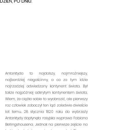
DZIEŃ, PO DNIU.
Antarktyda to najdalszy, najmroźniejszy, 
najbardziej niegościnny, a co za tym idzie 
najrzadziej odwiedzany kontynent świata. Był 
także najpóźniej odkrytym kontynentem świata. 
Wiem, że ciężko sobie to wyobrazić, ale pierwszy 
raz człowiek zobaczył ten ląd zaledwie dwieście 
lat temu. 28 stycznia 1820 roku do wybrzeży 
Antarktydy dopłynęła rosyjska wyprawa Fabiana 
Bellingshausena. Jednak na pierwsze zejście na 