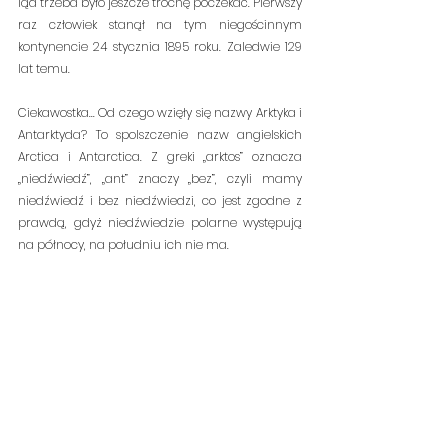
ląd trzeba było jeszcze trochę poczekać. Pierwszy 
raz człowiek stanął na tym niegościnnym 
kontynencie 24 stycznia 1895 roku. Zaledwie 129 
lat temu.
Ciekawostka... Od czego wzięły się nazwy Arktyka i 
Antarktyda? To spolszczenie nazw angielskich 
Arctica i Antarctica. Z greki „arktos” oznacza 
„niedźwiedź”, „ant” znaczy „bez”, czyli mamy 
niedźwiedź i bez niedźwiedzi, co jest zgodne z 
prawdą, gdyż niedźwiedzie polarne występują 
na północy, na południu ich nie ma.