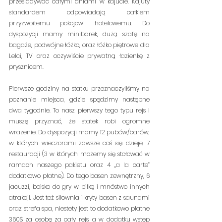
przesiadywać całymi dniami w kajucie. Kajuty 
standardem odpowiadają całkiem 
przyzwoitemu pokojowi hotelowemu. Do 
dyspozycji mamy minibarek, dużą szafę na 
bagaże, podwójne łóżko, oraz łóżko piętrowe dla 
Lelci, TV oraz oczywiście prywatną łazienkę z 
prysznicem.
Pierwsze godziny na statku przeznaczyliśmy na 
poznanie miejsca, gdzie spędzimy następne 
dwa tygodnie. To nasz pierwszy tego typu rejs i 
muszę przyznać, że statek robi ogromne 
wrażenie. Do dyspozycji mamy 12 pubów/barów, 
w których wieczorami zawsze coś się dzieje, 7 
restauracji (3 w których możemy się stołować w 
ramach naszego pakietu oraz 4 „a la carte” 
dodatkowo płatne). Do tego basen zewnętrzny, 6 
jacuzzi, boisko do gry w piłkę i mnóstwo innych 
atrakcji. Jest też siłownia i kryty basen z saunami 
oraz strefa spa, niestety jest to dodatkowo płatne 
360$ za osobę za cały rejs, a w dodatku wstęp 