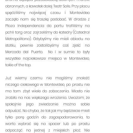
obronnych, a kawałek dalej Teatr Solis. Przy placu 
spędziliśmy najwięcej czasu i Montevideo 
zaczęło nam się troszkę podobać. W drodze z 
Plaza Independencia do portu trafiliśmy na 
pchli targ oraz zajrzeliśmy do katedry (Catedral 
Metropolitana). Gdybyśmy nie mieli obiadu na 
statku, pewnie zostalibyśmy coś zjeść na 
Mercado del Puerto.  No i w sumie to były 
wszystkie najciekawsze miejsca w Montevideo, 
takie of the top.
Już wiemy czemu nie mogliśmy znaleźć 
niczego ciekawego w Montevideo, po prostu nie 
ma tam zbyt wiele do zobaczenia. Miasto nie 
zrobiło na nas większego wrażenia. Uważam, że 
spokojnie jego zwiedzanie można sobie 
odpuścić. No chyba, że tak jak my będziecie mieli 
tylko parę godzin do zagospodarowania, to 
warto wybrać się na spacer lub po prostu 
odpocząć na jednej z miejskich plaż. Nie 