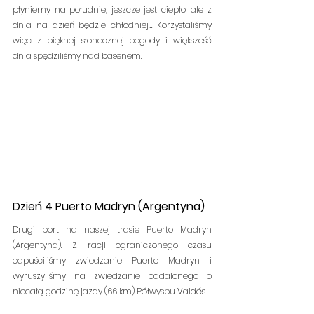
płyniemy na południe, jeszcze jest ciepło, ale z 
dnia na dzień będzie chłodniej… Korzystaliśmy 
więc z pięknej słonecznej pogody i większość 
dnia spędziliśmy nad basenem.
Dzień 4 Puerto Madryn (Argentyna)
Drugi port na naszej trasie Puerto Madryn 
(Argentyna). Z racji ograniczonego czasu 
odpuściliśmy zwiedzanie Puerto Madryn i 
wyruszyliśmy na zwiedzanie oddalonego o 
niecałą godzinę jazdy (66 km) Półwyspu Valdés.