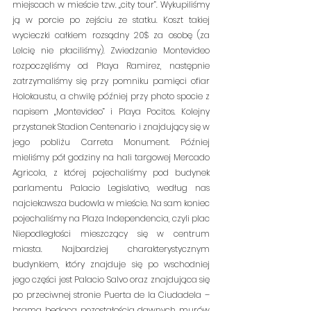
miejscach w mieście tzw. „city tour”. Wykupiliśmy 
ją w porcie po zejściu ze statku. Koszt takiej 
wycieczki całkiem rozsądny 20$ za osobę (za 
Lelcię nie płaciliśmy). Zwiedzanie Montevideo 
rozpoczęliśmy od Playa Ramirez, następnie 
zatrzymaliśmy się przy pomniku pamięci ofiar 
Holokaustu, a chwilę później przy photo spocie z 
napisem „Montevideo” i Playa Pocitos. Kolejny 
przystanek Stadion Centenario i znajdujący się w 
jego pobliżu Carreta Monument. Później 
mieliśmy pół godziny na hali targowej Mercado 
Agricola, z której pojechaliśmy pod budynek 
parlamentu Palacio Legislativo, według nas 
najciekawsza budowla w mieście. Na sam koniec 
pojechaliśmy na Plaza Independencia, czyli plac 
Niepodległości mieszczący się w centrum 
miasta. Najbardziej charakterystycznym 
budynkiem, który znajduje się po wschodniej 
jego części jest Palacio Salvo oraz znajdująca się 
po przeciwnej stronie Puerta de la Ciudadela – 
brama będąca pozostałością dawnych murów 