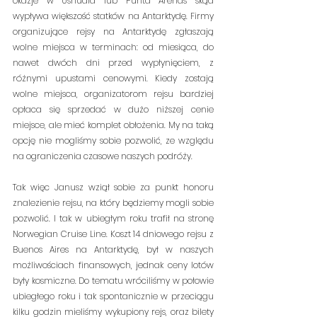
okazje w Ushuaia lub Punta Arenas skąd 
wypływa większość statków na Antarktydę. Firmy 
organizujące rejsy na Antarktydę zgłaszają 
wolne miejsca w terminach: od miesiąca, do 
nawet dwóch dni przed wypłynięciem, z 
różnymi upustami cenowymi. Kiedy zostają 
wolne miejsca, organizatorom rejsu bardziej 
opłaca się sprzedać w dużo niższej cenie 
miejsce, ale mieć komplet obłożenia. My na taką 
opcję nie mogliśmy sobie pozwolić, ze względu 
na ograniczenia czasowe naszych podróży.
Tak więc Janusz wziął sobie za punkt honoru 
znalezienie rejsu, na który będziemy mogli sobie 
pozwolić. I tak w ubiegłym roku trafił na stronę 
Norwegian Cruise Line. Koszt 14 dniowego rejsu z 
Buenos Aires na Antarktydę, był w naszych 
możliwościach finansowych, jednak ceny lotów 
były kosmiczne. Do tematu wróciliśmy w połowie 
ubiegłego roku i tak spontanicznie w przeciągu 
kilku godzin mieliśmy wykupiony rejs, oraz bilety 