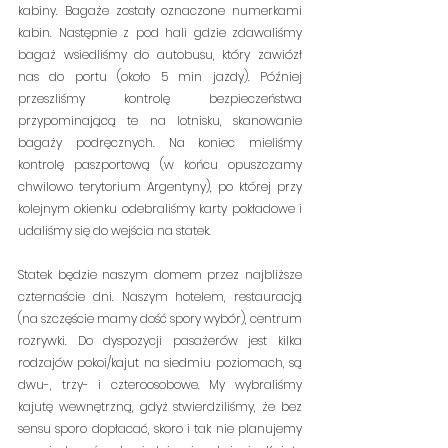
kabiny. Bagaże zostały oznaczone numerkami 
kabin. Następnie z pod hali gdzie zdawaliśmy 
bagaż wsiedliśmy do autobusu, który zawiózł 
nas do portu (około 5 min jazdy). Później 
przeszliśmy kontrolę bezpieczeństwa 
przypominającą te na lotnisku, skanowanie 
bagaży podręcznych. Na koniec mieliśmy 
kontrolę paszportową (w końcu opuszczamy 
chwilowo terytorium Argentyny), po której przy 
kolejnym okienku odebraliśmy karty pokładowe i 
udaliśmy się do wejścia na statek.
Statek będzie naszym domem przez najbliższe 
czternaście dni. Naszym hotelem, restauracją 
(na szczęście mamy dość spory wybór), centrum 
rozrywki. Do dyspozycji pasażerów jest kilka 
rodzajów pokoi/kajut na siedmiu poziomach, są 
dwu-, trzy- i czteroosobowe. My wybraliśmy 
kajutę wewnętrzną, gdyż stwierdziliśmy, że bez 
sensu sporo dopłacać, skoro i tak nie planujemy 