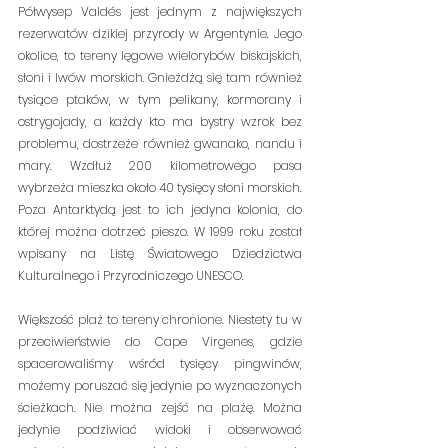
Półwysep Valdés jest jednym z największych 
rezerwatów dzikiej przyrody w Argentynie. Jego 
okolice, to tereny lęgowe wielorybów biskajskich, 
słoni i lwów morskich. Gnieżdżą się tam również 
tysiące ptaków, w tym pelikany, kormorany i 
ostrygojady, a każdy kto ma bystry wzrok bez 
problemu, dostrzeże również gwanako, nandu i 
mary. Wzdłuż 200 kilometrowego pasa 
wybrzeża mieszka około 40 tysięcy słoni morskich. 
Poza Antarktydą jest to ich jedyna kolonia, do 
której można dotrzeć pieszo. W 1999 roku został 
wpisany na Listę Światowego Dziedzictwa 
Kulturalnego i Przyrodniczego UNESCO.
Większość plaż to tereny chronione. Niestety tu w 
przeciwieństwie do Cape Virgenes, gdzie 
spacerowaliśmy wśród tysięcy pingwinów, 
możemy poruszać się jedynie po wyznaczonych 
ścieżkach. Nie można zejść na plażę. Można 
jedynie podziwiać widoki i obserwować 