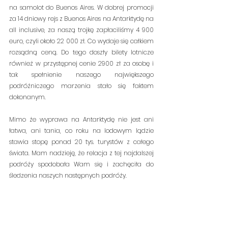
na samolot do Buenos Aires. W dobrej promocji 
za 14 dniowy rejs z Buenos Aires na Antarktydę na 
all inclusive, za naszą trojkę zapłaciliśmy 4 900 
euro, czyli około 22 000 zł. Co wydaje się całkiem 
rozsądną ceną. Do tego doszły bilety lotnicze 
również w przystępnej cenie 2900 zł za osobę i 
tak spełnienie naszego największego 
podróżniczego marzenia stało się faktem 
dokonanym.
Mimo że wyprawa na Antarktydę nie jest ani 
łatwa, ani tania, co roku na lodowym lądzie 
stawia stopę ponad 20 tys. turystów z całego 
świata. Mam nadzieję, że relacja z tej najdalszej 
podróży spodobała Wam się i zachęciła do 
śledzenia naszych następnych podróży.