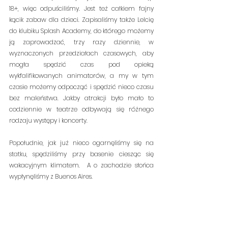
18+, więc odpuściliśmy. Jest też całkiem fajny 
kącik zabaw dla dzieci. Zapisaliśmy także Lelcię 
do klubiku Splash Academy, do którego możemy 
ją zaprowadzać, trzy razy dziennie, w 
wyznaczonych przedziałach czasowych, aby 
mogła spędzić czas pod opieką 
wykfalifikowanych animatorów, a my w tym 
czasie możemy odpocząć i spędzić nieco czasu 
bez maleństwa. Jakby atrakcji było mało to 
codziennie w teatrze odbywają się różnego 
rodzaju występy i koncerty.
Popołudnie, jak już nieco ogarnęliśmy się na 
statku, spędziliśmy przy basenie ciesząc się 
wakacyjnym klimatem.  A o zachodzie słońca 
wypłynęliśmy z Buenos Aires.