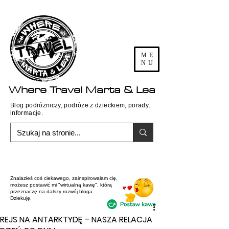
ME
NU
Where
Travel
Marta & Lea
Blog podróżniczy, podróże z dzieckiem, porady,
informacje.
Znalazłeś coś ciekawego, zainspirowałam cię,
możesz postawić mi "wirtualną kawę", którą
przeznaczę na dalszy rozwój bloga.
Dziekuję.
REJS NA ANTARKTYDĘ – NASZA RELACJA