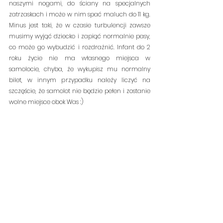
naszymi nogami, do ściany na specjalnych 
zatrzaskach i może w nim spać maluch do 11 kg. 
Minus jest taki, że w czasie turbulencji zawsze 
musimy wyjąć dziecko i zapiąć normalnie pasy, 
co może go wybudzić i rozdrażnić. Infant do 2 
roku życie nie ma własnego miejsca w 
samolocie, chyba, że wykupisz mu normalny 
bilet, w innym przypadku należy liczyć na 
szczęście, że samolot nie będzie pełen i zostanie 
wolne miejsce obok Was :)