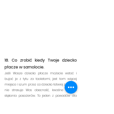
18. Co zrobić kiedy Twoje dziecko 
płacze w samolocie.
Jeśli Wasze dziecko płacze możecie wstać i 
bujać je z tyłu za toaletami, jest tam więcej 
miejsca i szum przez co dziecko łatwiej zaśnie, a 
nie stresuje Was obecność, kwaśne miny i 
stękania pasażerów. To jeden z powodów dla 
których warto mieć nosidełko, ponieważ daje 
dużą ulgę w noszeniu. Jest tylko jedna zasada: 
możecie dziecko bujać na tyłach samolotu tylko 