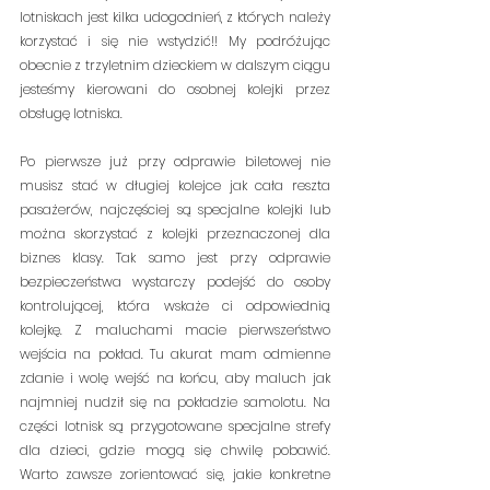
lotniskach jest kilka udogodnień, z których należy 
korzystać i się nie wstydzić!! My podróżując 
obecnie z trzyletnim dzieckiem w dalszym ciągu 
jesteśmy kierowani do osobnej kolejki przez 
obsługę lotniska.
Po pierwsze już przy odprawie biletowej nie 
musisz stać w długiej kolejce jak cała reszta 
pasażerów, najczęściej są specjalne kolejki lub 
można skorzystać z kolejki przeznaczonej dla 
biznes klasy. Tak samo jest przy odprawie 
bezpieczeństwa wystarczy podejść do osoby 
kontrolującej, która wskaże ci odpowiednią 
kolejkę. Z maluchami macie pierwszeństwo 
wejścia na pokład. Tu akurat mam odmienne 
zdanie i wolę wejść na końcu, aby maluch jak 
najmniej nudził się na pokładzie samolotu. Na 
części lotnisk są przygotowane specjalne strefy 
dla dzieci, gdzie mogą się chwilę pobawić. 
Warto zawsze zorientować się, jakie konkretne 