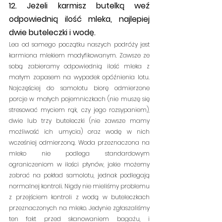
12. Jeżeli karmisz butelką weź 
odpowiednią ilość mleka, najlepiej 
dwie buteleczki i wodę.
Lea od samego początku naszych podróży jest 
karmiona mlekiem modyfikowanym. Zawsze ze 
sobą zabieramy odpowiednią ilość mleka z 
małym zapasem na wypadek opóźnienia lotu. 
Najczęściej do samolotu biorę odmierzone 
porcje w małych pojemniczkach (nie muszę się 
stresować myciem rąk, czy jego rozsypaniem), 
dwie lub trzy buteleczki (nie zawsze mamy 
możliwość ich umycia) oraz wodę w nich 
wcześniej odmierzoną. Woda przeznaczona na 
mleko nie podlega standardowym 
ograniczeniom w ilości płynów, jakie możemy 
zabrać na pokład samolotu, jednak podlegają 
normalnej kontroli. Nigdy nie mieliśmy problemu 
z przejściem kontroli z wodą w buteleczkach 
przeznaczonych na mleko. Jedynie zgłaszaliśmy 
ten fakt przed skanowaniem bagażu, i 