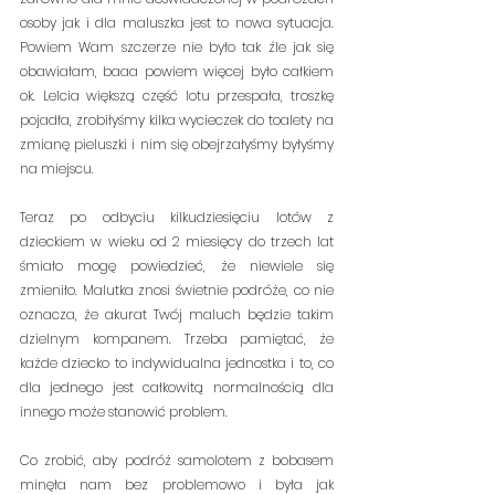
osoby jak i dla maluszka jest to nowa sytuacja. 
Powiem Wam szczerze nie było tak źle jak się 
obawiałam, baaa powiem więcej było całkiem 
ok. Lelcia większą część lotu przespała, troszkę 
pojadła, zrobiłyśmy kilka wycieczek do toalety na 
zmianę pieluszki i nim się obejrzałyśmy byłyśmy 
na miejscu. 
Teraz po odbyciu kilkudziesięciu lotów z 
dzieckiem w wieku od 2 miesięcy do trzech lat 
śmiało mogę powiedzieć, że niewiele się 
zmieniło. Malutka znosi świetnie podróże, co nie 
oznacza, że akurat Twój maluch będzie takim 
dzielnym kompanem. Trzeba pamiętać, że 
każde dziecko to indywidualna jednostka i to, co 
dla jednego jest całkowitą normalnością dla 
innego może stanowić problem. 
Co zrobić, aby podróż samolotem z bobasem 
minęła nam bez problemowo i była jak 