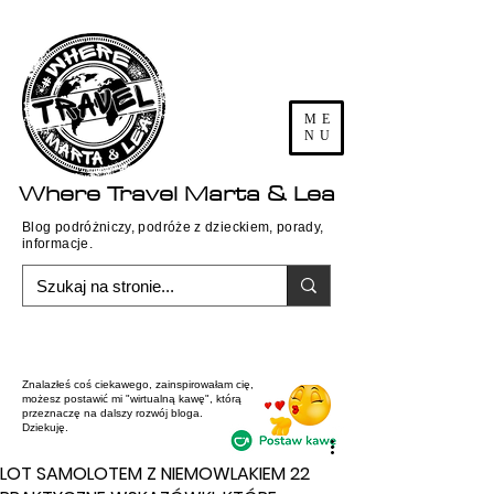
ME
NU
Where
Travel
Marta & Lea
Blog podróżniczy, podróże z dzieckiem, porady,
informacje.
Znalazłeś coś ciekawego, zainspirowałam cię,
możesz postawić mi "wirtualną kawę", którą
przeznaczę na dalszy rozwój bloga.
Dziekuję.
LOT SAMOLOTEM Z NIEMOWLAKIEM 22