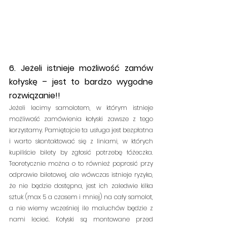
6. Jeżeli istnieje możliwość zamów 
kołyskę – jest to bardzo wygodne 
rozwiązanie!!
Jeżeli lecimy samolotem, w którym istnieje 
możliwość zamówienia kołyski zawsze z tego 
korzystamy. Pamiętajcie ta usługa jest bezpłatna 
i warto skontaktować się z liniami, w których 
kupiliście bilety by zgłosić potrzebę łóżeczka. 
Teoretycznie można o to również poprosić przy 
odprawie biletowej, ale wówczas istnieje ryzyko, 
że nie będzie dostępna, jest ich zaledwie kilka 
sztuk (max 5 a czasem i mniej) na cały samolot, 
a nie wiemy wcześniej ile maluchów będzie z 
nami lecieć. Kołyski są montowane przed 