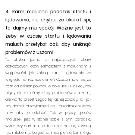
4. Karm malucha podczas startu i 
lądowania, no chyba, że akurat śpi, 
to dajmy mu spokój. Ważne jest to 
żeby w czasie startu i lądowania 
maluch przełykał coś, aby uniknąć 
problemów z uszami.
To chyba jedna z najczęstszych obaw 
dotyczących lotów samolotem z maluchami i 
wątpliwości jak zniosą start i lądowanie ze 
względu na różnicę ciśnień. Często mówi się, że 
różnica ciśnień powoduje bóle uszu u dzieci, my 
nigdy nie mieliśmy z Leą problemów z uszami, 
ale warto przestrzegać tej jasnej zasady. Tak jak 
my dorośli przełykamy ślinę i przedmuchujemy 
uszy, aby je odetkać. Tak w prosty sposób 
maluszek jest w stanie sobie z tym poradzić, 
wystarczy dać mu na ten czas butelkę z wodą 
lub mlekiem, albo, jeśli karmisz piersią, karmić go 