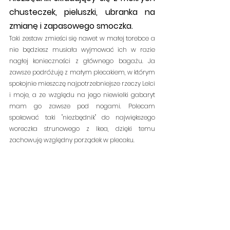
chusteczek, pieluszki, ubranka na 
zmianę i zapasowego smoczka.
Taki zestaw zmieści się nawet w małej torebce a 
nie będziesz musiała wyjmować ich w razie 
nagłej konieczności z głównego bagażu. Ja 
zawsze podróżuję z małym plecakiem, w którym 
spokojnie mieszczę najpotrzebniejsze rzeczy Lelci 
i moje, a ze względu na jego niewielki gabaryt 
mam go zawsze pod nogami. Polecam 
spakować taki "niezbędnik" do największego 
woreczka strunowego z Ikea, dzięki temu 
zachowuję względny porządek w plecaku.