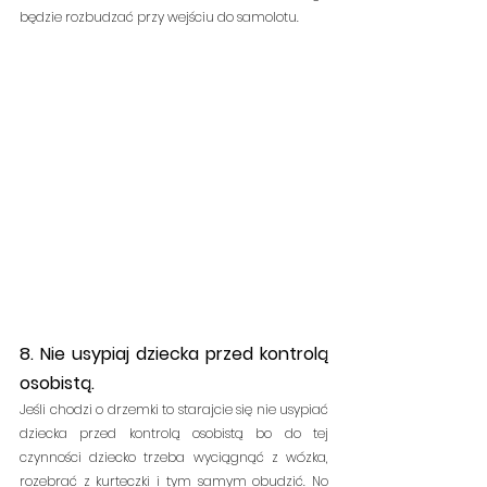
będzie rozbudzać przy wejściu do samolotu.
8. Nie usypiaj dziecka przed kontrolą 
osobistą.
Jeśli chodzi o drzemki to starajcie się nie usypiać 
dziecka przed kontrolą osobistą bo do tej 
czynności dziecko trzeba wyciągnąć z wózka, 
rozebrać z kurteczki i tym samym obudzić. No 