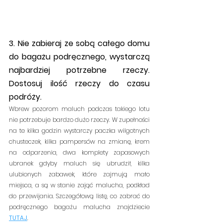
3. Nie zabieraj ze sobą całego domu 
do bagażu podręcznego, wystarczą 
najbardziej potrzebne rzeczy. 
Dostosuj ilość rzeczy do czasu 
podróży.
Wbrew pozorom maluch podczas takiego lotu 
nie potrzebuje bardzo dużo rzeczy. W zupełności 
na te kilka godzin wystarczy paczka wilgotnych 
chusteczek, kilka pampersów na zmianę, krem 
na odparzenia, dwa komplety zapasowych 
ubranek gdyby maluch się ubrudził, kilka 
ulubionych zabawek, które zajmują mało 
miejsca, a są w stanie zająć malucha, podkład 
do przewijania. Szczegółową listę, co zabrać do 
podręcznego bagażu malucha znajdziecie 
TUTAJ
.