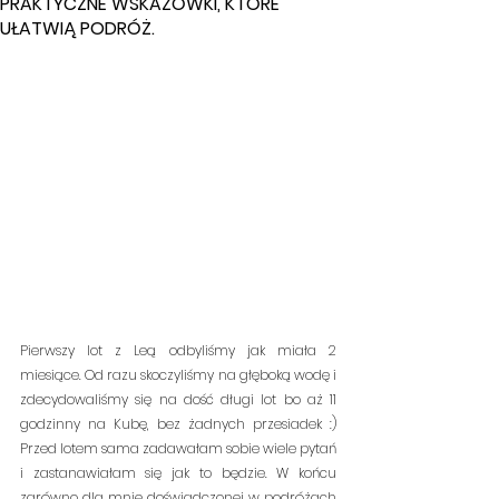
PRAKTYCZNE WSKAZÓWKI, KTÓRE
UŁATWIĄ PODRÓŻ.
Pierwszy lot z Leą odbyliśmy jak miała 2 
miesiące. Od razu skoczyliśmy na głęboką wodę i 
zdecydowaliśmy się na dość długi lot bo aż 11 
godzinny na Kubę, bez żadnych przesiadek :) 
Przed lotem sama zadawałam sobie wiele pytań 
i zastanawiałam się jak to będzie. W końcu 
zarówno dla mnie doświadczonej w podróżach 