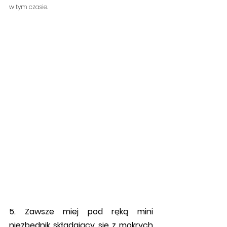
w tym czasie.
5. Zawsze miej pod ręką mini 
niezbędnik składający się z mokrych 