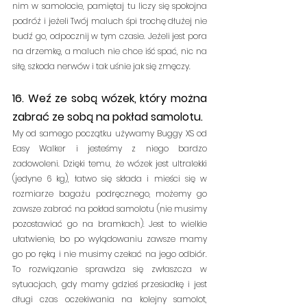
nim w samolocie, pamiętaj tu liczy się spokojna 
podróż i jeżeli Twój maluch śpi trochę dłużej nie 
budź go, odpocznij w tym czasie. Jeżeli jest pora 
na drzemkę, a maluch nie chce iść spać, nic na 
siłę, szkoda nerwów i tak uśnie jak się zmęczy.
16. Weź ze sobą wózek, który można 
zabrać ze sobą na pokład samolotu. 
My od samego początku używamy Buggy XS od 
Easy Walker i jesteśmy z niego bardzo 
zadowoleni. Dzięki temu, że wózek jest ultralekki 
(jedyne 6 kg), łatwo się składa i mieści się w 
rozmiarze bagażu podręcznego, możemy go 
zawsze zabrać na pokład samolotu (nie musimy 
pozostawiać go na bramkach). Jest to wielkie 
ułatwienie, bo po wylądowaniu zawsze mamy 
go po ręką i nie musimy czekać na jego odbiór. 
To rozwiązanie sprawdza się zwłaszcza w 
sytuacjach, gdy mamy gdzieś przesiadkę i jest 
długi czas oczekiwania na kolejny samolot, 