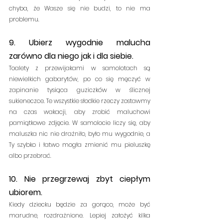
chyba, że Wasze się nie budzi, to nie ma 
problemu. 
9. Ubierz wygodnie malucha 
zarówno dla niego jak i dla siebie.
Toalety z przewijakami w samolotach są 
niewielkich gabarytów, po co się męczyć w 
zapinanie tysiąca guziczków w ślicznej 
sukieneczce. Te wszystkie słodkie rzeczy zostawmy 
na czas wakacji, aby zrobić maluchowi 
pamiątkowe zdjęcie. W samolocie liczy się, aby 
maluszka nic nie drażniło, było mu wygodnie, a 
Ty szybko i łatwo mogła zmienić mu pieluszkę 
albo przebrać. 
10. Nie przegrzewaj zbyt ciepłym 
ubiorem.
Kiedy dziecku będzie za gorąco, może być 
marudne, rozdrażnione. Lepiej założyć kilka 