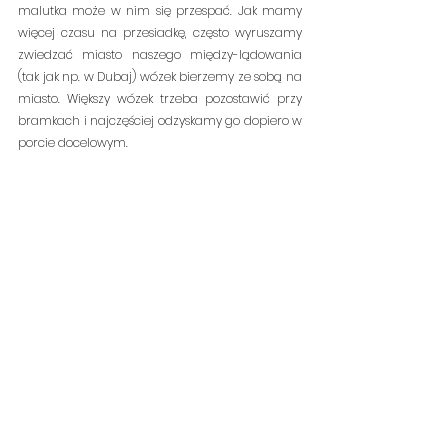
malutka może w nim się przespać. Jak mamy 
więcej czasu na przesiadkę, często wyruszamy 
zwiedzać miasto naszego między-lądowania 
(tak jak np. w Dubaj) wózek bierzemy ze sobą na 
miasto. Większy wózek trzeba pozostawić przy 
bramkach i najczęściej odzyskamy go dopiero w 
porcie docelowym.