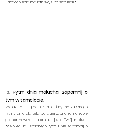
udogodnienia ma lotnisko, z którego lecisz.
15. Rytm dnia malucha, zapomnij o 
tym w samolocie.
My akurat nigdy nie mieliśmy narzuconego 
rytmu dnia dla Lelci bardziej to ona sama sobie 
go normowała. Natomiast, jeżeli Twój maluch 
żyje według ustalonego rytmu nie zapomnij o 