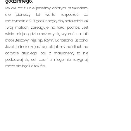
godzinnego. 
My akurat tu nie jesteśmy dobrym przykładem, 
ale pierwszy lot warto rozpocząć od 
maksymalnie 2-3 godzinnego, aby sprawdzić jak 
Twój maluch zareaguje na taką podróż. Jest 
wiele miejsc gdzie możemy się wybrać na taki 
krótki „testowy” rejs np. Rzym, Barcelona, Lizbona. 
Jeżeli jednak czujesz się tak jak my na siłach na 
odbycie długiego lotu z maluchem, to nie 
poddawaj się od razu i z niego nie rezygnuj, 
może nie będzie tak źle.