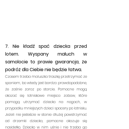
7. Nie kładź spać dziecka przed 
lotem. Wyspany maluch w 
samolocie to prawie gwarancja, że 
podróż dla Ciebie nie będzie łatwa.
Czasem trzeba maluszka troszkę przetrzymać ze 
spaniem, 
bo wtedy jest bardzo prawdopodobne, 
że zaśnie zaraz po starcie. Pomocne mogą 
okazać się lotniskowe miejsca zabaw, które 
pomogą utrzymać dziecko na nogach, w 
przypadku mniejszych dzieci spacery po lotnisku. 
Jeżeli nie jesteście w stanie dłużej powstrzymać 
od drzemki dziecka, pomocne okazuje się 
nosidełko. 
Dziecko w nim uśnie i nie trzeba go 