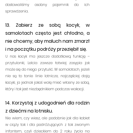
dostawaliśmy osobny pojemnik do ich 
sprawdzenia.
13. Zabierz ze sobą kocyk, w 
samolotach często jest chłodno, a 
nie chcemy, aby maluch nam zmarzł 
i na początku podróży przeziębił się.
U nas kocyk ma jeszcze dodatkową funkcję – 
przytulanki, Lelcia zawsze łatwiej zasypia jak 
może się do niego przytulić. W samolotach, jeżeli 
nie są to tanie linie lotnicze, najczęściej dają 
kocyki, ja jednak jakoś wolę mieć własny ze sobą, 
który i tak jest niezbędnikiem podczas wakacji.
14. Korzystaj z udogodnień dla rodzin 
z dziećmi na lotnisku.
Nie wiem, czy wiesz, ale podobnie jak dla kobiet 
w ciąży tak i dla podróżujących z tak zwanym 
infantem, czyli dzieckiem do 2 roku życia na 