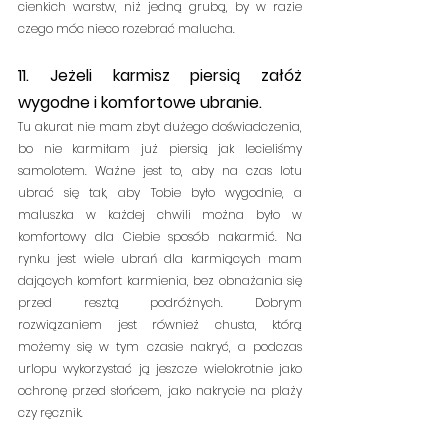
cienkich warstw, niż jedną grubą, by w razie 
czego móc nieco rozebrać malucha.
11. Jeżeli karmisz piersią załóż 
wygodne i komfortowe ubranie.
Tu akurat nie mam zbyt dużego doświadczenia, 
bo nie karmiłam już piersią jak lecieliśmy 
samolotem. Ważne jest to, aby na czas lotu 
ubrać się tak, aby Tobie było wygodnie, a 
maluszka w każdej chwili można było w 
komfortowy dla Ciebie sposób nakarmić. Na 
rynku jest wiele ubrań dla karmiących mam 
dających komfort karmienia, bez obnażania się 
przed resztą podróżnych. Dobrym 
rozwiązaniem jest również chusta, którą 
możemy się w tym czasie nakryć, a podczas 
urlopu wykorzystać ją jeszcze wielokrotnie jako 
ochronę przed słońcem, jako nakrycie na plaży 
czy ręcznik.