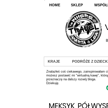
HOME
SKLEP
WSPÓŁ
B
KRAJE
PODRÓŻE Z DZIECK
Znalazłeś coś ciekawego, zainspirowałam ci
możesz postawić mi "wirtualną kawę", którą
przeznaczę na dalszy rozwój bloga.
Dziekuję.
MEKSYK, PÓŁWYS