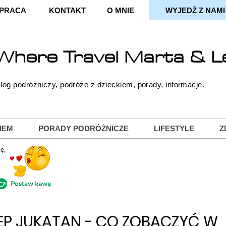
PRACA
KONTAKT
O MNIE
WYJEDŹ Z NAMI
Where
Travel
Marta & L
log podróżniczy, podróże z dzieckiem, porady, informacje.
IEM
PORADY PODRÓŻNICZE
LIFESTYLE
Z
ę,
EP JUKATAN - CO ZOBACZYĆ W