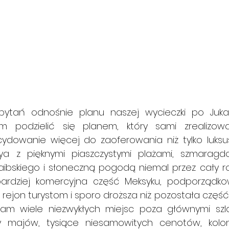
ytań odnośnie planu naszej wycieczki po Jukata
 podzielić się planem, który sami zrealizowali
dowanie więcej do zaoferowania niż tylko luksus
aya z pięknymi piaszczystymi plażami, szmaragd
bskiego i słoneczną pogodą niemal przez cały rok
bardziej komercyjna część Meksyku, podporządko
ejon turystom i sporo droższa niż pozostała część k
m wiele niezwykłych miejsc poza głównymi szlak
iny majów, tysiące niesamowitych cenotów, koloni