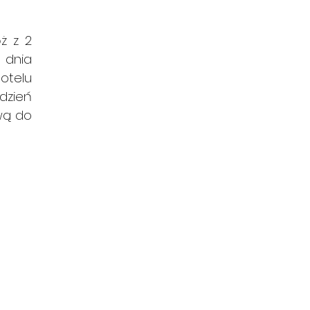
 z 2 
 dnia 
otelu 
zień 
ą do 