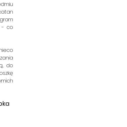
dmiu 
atan 
gram 
 - co 
ieco 
ania 
, do 
szkę 
mich 
pka