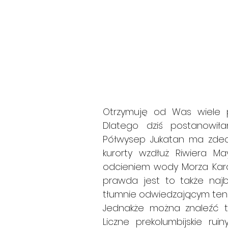
Otrzymuję od Was wiele p
Dlatego dziś postanowiłam
Półwysep Jukatan ma zdecy
kurorty wzdłuż Riwiera M
odcieniem wody Morza Karai
prawda jest to także naj
tłumnie odwiedzającym ten r
Jednakże można znaleźć ta
Liczne prekolumbijskie ru