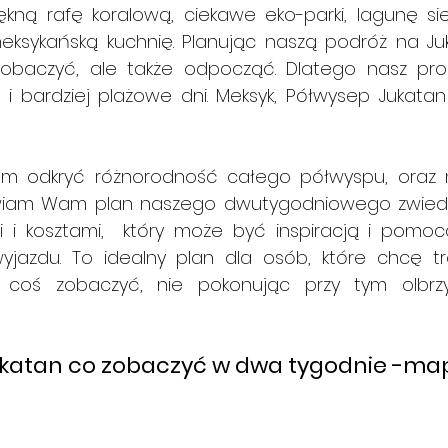
kną rafę koralową, ciekawe eko-parki, lagunę sie
eksykańską kuchnię. Planując naszą podróż na Juk
 zobaczyć, ale także odpocząć. Dlatego nasz pro
 i bardziej plażowe dni. Meksyk, Półwysep Jukatan
am odkryć różnorodność całego półwyspu, oraz n
awiam Wam plan naszego dwutygodniowego zwiedz
 i kosztami,  który może być inspiracją i pomocą
jazdu. To idealny plan dla osób, które chcę tro
 coś zobaczyć, nie pokonując przy tym olbrzy
Jukatan co zobaczyć w dwa tygodnie -ma