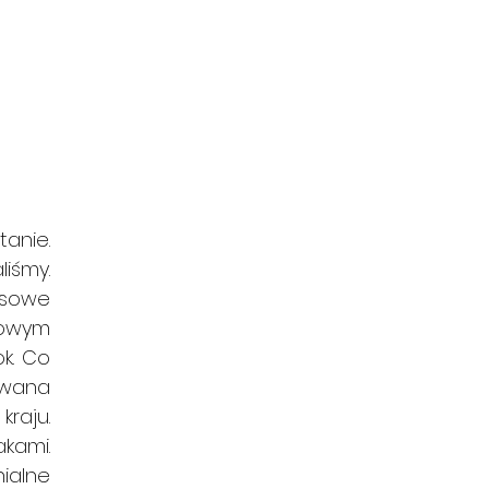
nie. 
śmy. 
owe  
owym 
. Co 
wana 
raju. 
ami. 
alne 