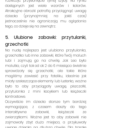
rozważyć przysłonięcie tylnej szyby. Na rynku 
dostępnych jest wiele wzorów i kolorów. 
Atrakcyjne obrazki potrafią przyciągnąć uwagę 
dziecka (przynajmniej na jakiś czas) 
jednocześnie nie ograniczają mu oglądania 
tego, co dzieje się na zewnątrz.
5. Ulubione zabawki: przytulanki, 
grzechotki
Na nudę najlepsza jest ulubiona przytulanka, 
grzechotka lub inne zabawki, które Twój maluch 
lubi i zajmują go na chwilę. Jak Lea była 
malutka, czyli tak od ok 2 do 6 miesiąca świetnie 
sprawdzały się grzechotki, ale takie które 
mogliśmy zawiesić przy foteliku, idealnie jak 
miały szeleszczące elementy lub lusterko, ważne 
było to aby przyciągały uwagę, piszczałki, 
przytulanka z mini kocykiem lub książeczki 
kontrastowe.
Oczywiście im dziecko starsze tym bardziej 
wymagające, z czasem doszły do tego 
interaktywne zabawki, książeczki ze 
zwierzątkami. Ważne jest to aby zabawki nie 
zajmowały zbyt dużo miejsca, a przykuwały 
uwagę dziecka na dłuższą chwilę. Dla troszkę 