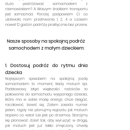
dużo podróżować samochodem z 
niemowlakiem? A Waszym środkiem transportu 
jest samochód. Poniżej podpowiem Ci co 
ułatwiało nam przetrwanie 1, 2, 4 a czasem 
nawet 12 godzin podróży praktycznie bez przerw.
Nasze sposoby na spokojną podróż 
samochodem z małym dzieckiem:
1. Dostosuj podróż do rytmu dnia 
dziecka
Najlepszym sposobem na spokojną jazdę 
samochodem to moment, kiedy maluch śpi. 
Podstawowy błąd większości rodziców to 
pakowanie do samochodu wyspanego dziecka, 
które ma w sobie masę energii, chce biegać, 
raczkować, bawić się. Zatem zasada numer 
jeden, nigdy nie planujmy wyjazdu jak maluch 
dopiero co wstał lub jest po drzemce. Starajmy 
się planować dzień tak, aby wyruszyć w drogę, 
jak maluch jest już lekko zmęczony, chwilę 