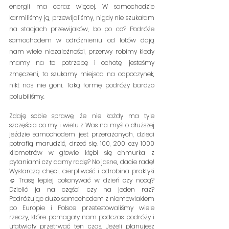
energii ma coraz więcej. W samochodzie 
karmiliśmy ją, przewijaliśmy, nigdy nie szukałam 
na stacjach przewijaków, bo po co? Podróże 
samochodem w odróżnieniu od lotów dają 
nam wiele niezależności, przerwy robimy kiedy 
mamy na to potrzebę i ochotę, jesteśmy 
zmęczeni, to szukamy miejsca na odpoczynek, 
nikt nas nie goni. Taką formę podróży bardzo 
polubiliśmy.
Zdaję sobie sprawę, że nie każdy ma tyle 
szczęścia co my i wielu z Was na myśl o dłuższej 
jeździe samochodem jest przerażonych, dzieci 
potrafią marudzić, drzeć się. 100, 200 czy 1000 
kilometrów w głowie kłębi się chmurka z 
pytaniami czy damy radę? No jasne, dacie radę! 
Wystarczą chęci, cierpliwość i odrobina praktyki 
☺ Trasę lepiej pokonywać w dzień czy nocą? 
Dzielić ja na części, czy na jeden raz? 
Podróżując dużo samochodem z niemowlakiem 
po Europie i Polsce przetestowaliśmy wiele 
rzeczy, które pomagały nam podczas podróży i 
ułatwiały przetrwać ten czas. Jeżeli planujesz 