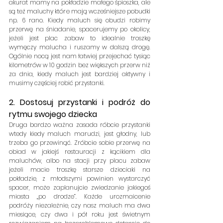
akurat mamy na pokładzie małego śpioszka, ale 
są też maluchy które mają wcześniejsze pobudki 
np. 6 rano. Kiedy maluch się obudzi robimy 
przerwę na śniadanie, spacerujemy po okolicy, 
jeżeli jest plac zabaw to idealnie troszkę 
wymęczy malucha i ruszamy w dalszą drogę. 
Ogólnie nocą jest nam łatwiej przejechać tysiąc 
kilometrów w 10 godzin bez większych przerw niż 
za dnia, kiedy maluch jest bardziej aktywny i 
musimy częściej robić przystanki.
2. Dostosuj przystanki i podróż do 
rytmu swojego dziecka
Druga bardzo ważna zasada róbcie przystanki 
wtedy kiedy maluch marudzi, jest głodny, lub 
trzeba go przewinąć. Zróbcie sobie przerwę na 
obiad w jakiejś restauracji z kącikiem dla 
maluchów, albo na stacji przy placu zabaw 
jeżeli macie troszkę starsze dzieciaki na 
pokładzie, z młodszymi powinien wystarczyć 
spacer, może zaplanujcie zwiedzanie jakiegoś 
miasta „po drodze”. Każde urozmaicenie 
podróży niezależnie, czy nasz maluch ma dwa 
miesiące, czy dwa i pół roku jest świetnym 