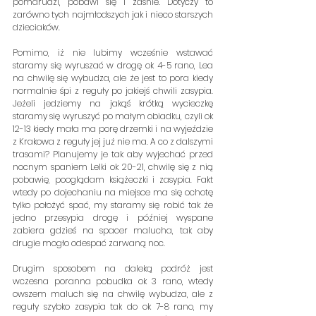
pomarudzi, pobawi się i zaśnie. Dotyczy to 
zarówno tych najmłodszych jak i nieco starszych 
dzieciaków.
Pomimo, iż nie lubimy wcześnie wstawać 
staramy się wyruszać w drogę ok 4-5 rano, Lea 
na chwilę się wybudza, ale że jest to pora kiedy 
normalnie śpi z reguły po jakiejś chwili zasypia. 
Jeżeli jedziemy na jakąś krótką wycieczkę 
staramy się wyruszyć po małym obiadku, czyli ok 
12-13 kiedy mała ma porę drzemki i na wyjeździe 
z Krakowa z reguły jej już nie ma. A co z dalszymi 
trasami? Planujemy je tak aby wyjechać przed 
nocnym spaniem Lelki ok 20-21, chwilę się z nią 
pobawię, pooglądam książeczki i zasypia. Fakt 
wtedy po dojechaniu na miejsce ma się ochotę 
tylko położyć spać, my staramy się robić tak że 
jedno przesypia drogę i później wyspane 
zabiera gdzieś na spacer malucha, tak aby 
drugie mogło odespać zarwaną noc. 
Drugim sposobem na daleką podróż jest 
wczesna poranna pobudka ok 3 rano, wtedy 
owszem maluch się na chwilę wybudza, ale z 
reguły szybko zasypia tak do ok 7-8 rano, my 