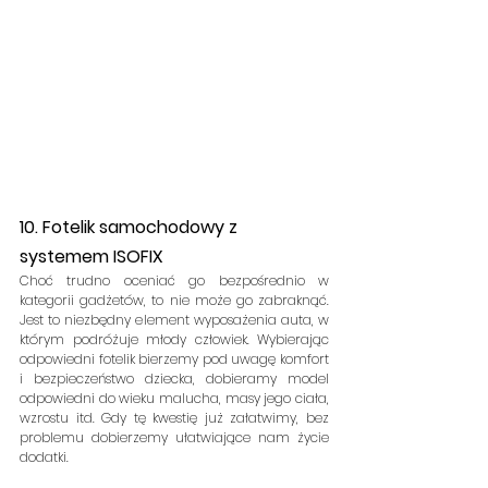
10. Fotelik samochodowy z 
systemem ISOFIX
Choć trudno oceniać go bezpośrednio w 
kategorii gadżetów, to nie może go zabraknąć. 
Jest to niezbędny element wyposażenia auta, w 
którym podróżuje młody człowiek. Wybierając 
odpowiedni fotelik bierzemy pod uwagę komfort 
i bezpieczeństwo dziecka, dobieramy model 
odpowiedni do wieku malucha, masy jego ciała, 
wzrostu itd. Gdy tę kwestię już załatwimy, bez 
problemu dobierzemy ułatwiające nam życie 
dodatki.