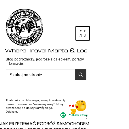
ME
NU
Where
Travel
Marta & Lea
Blog podróżniczy, podróże z dzieckiem, porady,
informacje.
Znalazłeś coś ciekawego, zainspirowałam cię,
możesz postawić mi "wirtualną kawę", którą
przeznaczę na dalszy rozwój bloga.
Dziekuję.
JAK PRZETRWAĆ PODRÓŻ SAMOCHODEM