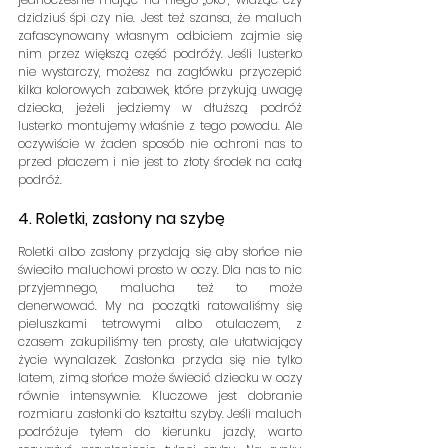
dzidziuś śpi czy nie. Jest też szansa, że maluch 
zafascynowany własnym odbiciem zajmie się 
nim przez większą część podróży. Jeśli lusterko 
nie wystarczy, możesz na zagłówku przyczepić 
kilka kolorowych zabawek, które przykują uwagę 
dziecka, jeżeli jedziemy w dłuższą podróż 
lusterko montujemy właśnie z tego powodu. Ale 
oczywiście w żaden sposób nie ochroni nas to 
przed płaczem i nie jest to złoty środek na całą 
podróż.
4. Roletki, zasłony na szybę
Roletki albo zasłony przydają się aby słońce nie 
świeciło maluchowi prosto w oczy. Dla nas to nic 
przyjemnego, malucha też to może 
denerwować. My na początki ratowaliśmy się 
pieluszkami tetrowymi albo otulaczem, z 
czasem zakupiliśmy ten prosty, ale ułatwiający 
życie wynalazek. Zasłonka przyda się nie tylko 
latem, zimą słońce może świecić dziecku w oczy 
równie intensywnie. Kluczowe jest dobranie 
rozmiaru zasłonki do kształtu szyby. Jeśli maluch 
podróżuje tyłem do kierunku jazdy, warto 