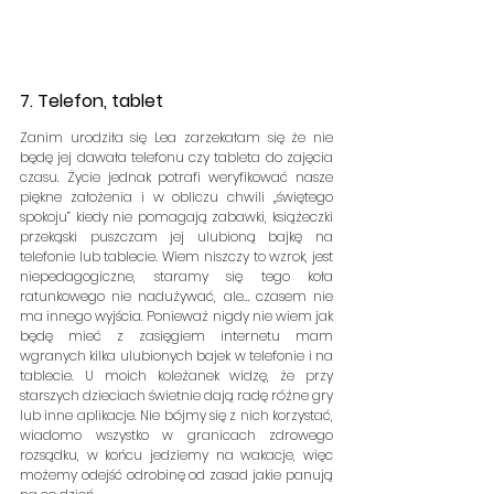
7. Telefon, tablet
Zanim urodziła się Lea zarzekałam się że nie 
będę jej dawała telefonu czy tableta do zajęcia 
czasu. Życie jednak potrafi weryfikować nasze 
piękne założenia i w obliczu chwili „świętego 
spokoju” kiedy nie pomagają zabawki, książeczki 
przekąski puszczam jej ulubioną bajkę na 
telefonie lub tablecie. Wiem niszczy to wzrok, jest 
niepedagogiczne, staramy się tego koła 
ratunkowego nie nadużywać, ale… czasem nie 
ma innego wyjścia. Ponieważ nigdy nie wiem jak 
będę mieć z zasięgiem internetu mam 
wgranych kilka ulubionych bajek w telefonie i na 
tablecie. U moich koleżanek widzę, że przy 
starszych dzieciach świetnie dają radę różne gry 
lub inne aplikacje. Nie bójmy się z nich korzystać, 
wiadomo wszystko w granicach zdrowego 
rozsądku, w końcu jedziemy na wakacje, więc 
możemy odejść odrobinę od zasad jakie panują 