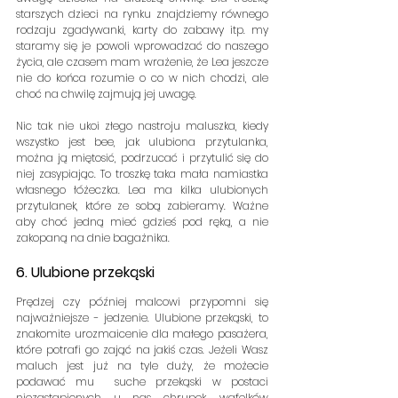
starszych dzieci na rynku znajdziemy równego 
rodzaju zgadywanki, karty do zabawy itp. my 
staramy się je powoli wprowadzać do naszego 
życia, ale czasem mam wrażenie, że Lea jeszcze 
nie do końca rozumie o co w nich chodzi, ale 
choć na chwilę zajmują jej uwagę.
Nic tak nie ukoi złego nastroju maluszka, kiedy 
wszystko jest bee, jak ulubiona przytulanka, 
można ją miętosić, podrzucać i przytulić się do 
niej zasypiając. To troszkę taka mała namiastka 
własnego łóżeczka. Lea ma kilka ulubionych 
przytulanek, które ze sobą zabieramy. Ważne 
aby choć jedną mieć gdzieś pod ręką, a nie 
zakopaną na dnie bagażnika.
6. Ulubione przekąski
Prędzej czy później malcowi przypomni się 
najważniejsze - jedzenie. Ulubione przekąski, to 
znakomite urozmaicenie dla małego pasażera, 
które potrafi go zająć na jakiś czas. Jeżeli Wasz 
maluch jest już na tyle duży, że możecie 
podawać mu  suche przekąski w postaci 
niezastąpionych u nas chrupek, wafelków 