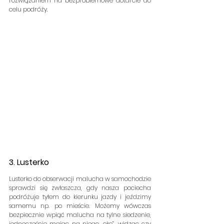
rozwiązaniem na bezproblemowe dotarcie do 
celu podróży.
3. Lusterko
Lusterko do obserwacji malucha w samochodzie 
sprawdzi się zwłaszcza, gdy nasza pociecha 
podróżuje tyłem do kierunku jazdy i jeździmy 
samemu np. po mieście. Możemy wówczas 
bezpiecznie wpiąć malucha na tylne siedzenie, 
jednocześnie mając na niego „oko”, widząc czy 