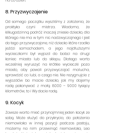
na co dzień.
8. Przyzwyczajenie
Od samego początku wyszliśmy z założenia, że 
praktyka czyni mistrza. Wiadomo, że 
kilkugodzinną podróż inaczej zniesie dziecko, dla 
którego nie ma w tym nic nadzwyczajnego i jest 
do tego przyzwyczajone, niż dziecko które rzadko 
jeździ samochodem, a jego najdłuższymi 
wycieczkami był wyjazd do babci na drugi 
koniec miasta lub do sklepu. Dlatego warto 
wcześniej wyruszyć na krótkie wycieczki poza 
miasto, aby powoli przyzwyczajać malucha, 
sprawdzić co lubi, a czego nie. Nie rezygnujcie z 
wyjazdów bo macie dziecko, jak my dajemy 
radę pokonywać z małą 8000 – 9000 tysięcy 
kilometrów, to i Wy dacie radę.
9. Kocyk
Zawsze warto mieć przynajmniej jeden kocyk ze 
sobą. Może służyć do przykrycia, do położenia 
niemowlaka w innej pozycji podczas postoju, 
możemy na nim przewinąć niemowlaka, Lea 