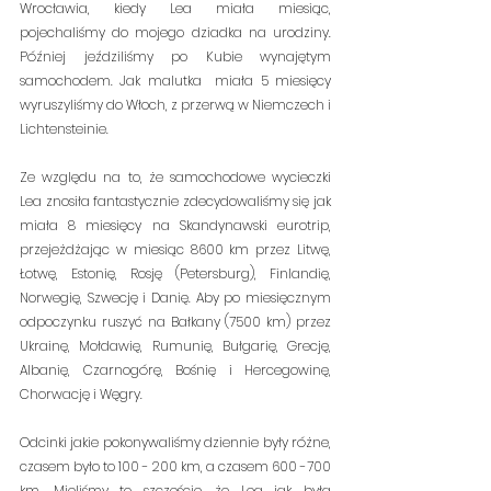
Wrocławia, kiedy Lea miała miesiąc, 
pojechaliśmy do mojego dziadka na urodziny. 
Później jeździliśmy po Kubie wynajętym 
samochodem. Jak malutka  miała 5 miesięcy 
wyruszyliśmy do Włoch, z przerwą w Niemczech i 
Lichtensteinie. 
Ze względu na to, że samochodowe wycieczki 
Lea znosiła fantastycznie zdecydowaliśmy się jak 
miała 8 miesięcy na Skandynawski eurotrip, 
przejeżdżając w miesiąc 8600 km przez Litwę, 
Łotwę, Estonię, Rosję (Petersburg), Finlandię, 
Norwegię, Szwecję i Danię. Aby po miesięcznym 
odpoczynku ruszyć na Bałkany (7500 km) przez 
Ukrainę, Mołdawię, Rumunię, Bułgarię, Grecję, 
Albanię, Czarnogórę, Bośnię i Hercegowinę, 
Chorwację i Węgry. 
Odcinki jakie pokonywaliśmy dziennie były różne, 
czasem było to 100 - 200 km, a czasem 600 -700 
km. Mieliśmy to szczęście, że Lea jak była 