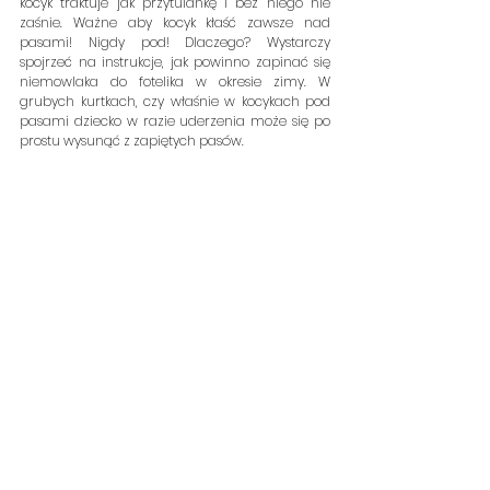
kocyk traktuje jak przytulankę i bez niego nie 
zaśnie. Ważne aby kocyk kłaść zawsze nad 
pasami! Nigdy pod! Dlaczego? Wystarczy 
spojrzeć na instrukcje, jak powinno zapinać się 
niemowlaka do fotelika w okresie zimy. W 
grubych kurtkach, czy właśnie w kocykach pod 
pasami dziecko w razie uderzenia może się po 
prostu wysunąć z zapiętych pasów.