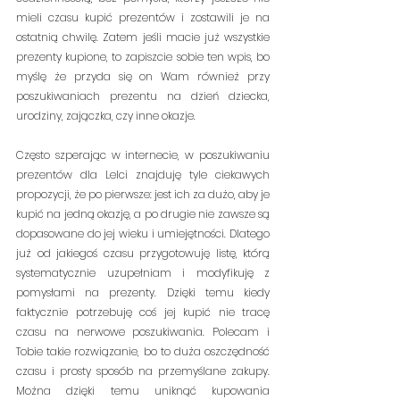
mieli czasu kupić prezentów i zostawili je na 
ostatnią chwilę. Zatem jeśli macie już wszystkie 
prezenty kupione, to zapiszcie sobie ten wpis, bo 
myślę że przyda się on Wam również przy 
poszukiwaniach prezentu na dzień dziecka, 
urodziny, zajączka, czy inne okazje. 
Często szperając w internecie, w poszukiwaniu 
prezentów dla Lelci znajduję tyle ciekawych 
propozycji, że po pierwsze: jest ich za dużo, aby je 
kupić na jedną okazję, a po drugie nie zawsze są 
dopasowane do jej wieku i umiejętności. Dlatego 
już od jakiegoś czasu przygotowuję listę, którą 
systematycznie uzupełniam i modyfikuję z 
pomysłami na prezenty. Dzięki temu kiedy 
faktycznie potrzebuję coś jej kupić nie tracę 
czasu na nerwowe poszukiwania. Polecam i 
Tobie takie rozwiązanie, bo to duża oszczędność 
czasu i prosty sposób na przemyślane zakupy. 
Można dzięki temu uniknąć kupowania 