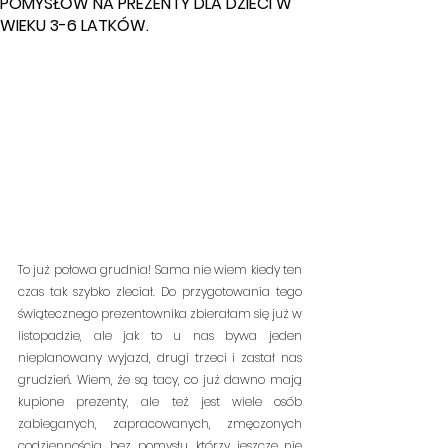
POMYSŁÓW NA PREZENTY DLA DZIECI W
WIEKU 3-6 LATKÓW.
To już połowa grudnia! Sama nie wiem kiedy ten 
czas tak szybko zleciał. Do przygotowania tego 
świątecznego prezentownika zbierałam się już w 
listopadzie, ale jak to u nas bywa jeden 
nieplanowany wyjazd, drugi trzeci i zastał nas 
grudzień. Wiem, że są tacy, co już dawno mają 
kupione prezenty, ale też jest wiele osób 
zabieganych, zapracowanych, zmęczonych 
codziennością, bez pomysłu, którzy jeszcze nie 