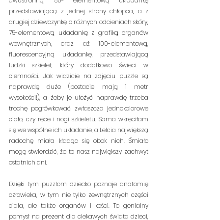
dwustronną, 50- elementową układankę 
przedstawiającą z jednej strony chłopca, a z 
drugiej dziewczynkę o różnych odcieniach skóry, 
75-elementową układankę z grafiką organów 
wewnętrznych, oraz aż 100-elementową, 
fluorescencyjną układankę, przedstawiającą 
ludzki szkielet, który dodatkowo świeci w 
ciemności. Jak widzicie na zdjęciu puzzle są 
naprawdę duże (postacie mają 1 metr 
wysokości!), a żeby je ułożyć naprawdę trzeba 
trochę pogłówkować, zwłaszcza jednokolorowe 
ciało, czy ręce i nogi szkieletu. Sama wkręciłam 
się we wspólne ich układanie, a Lelcia największą 
radochę miała kładąc się obok nich. Śmiało 
mogę stwierdzić, że to nasz największy zachwyt 
ostatnich dni.
Dzięki tym puzzlom dziecko poznaje anatomię 
człowieka, w tym nie tylko zewnętrznych części 
ciała, ale także organów i kości. To genialny 
pomysł na prezent dla ciekawych świata dzieci, 