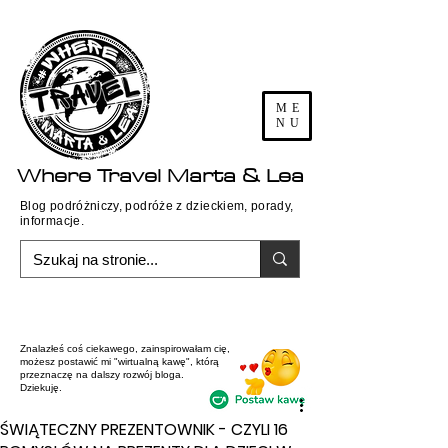
ME
NU
Where
Travel
Marta & Lea
Blog podróżniczy, podróże z dzieckiem, porady,
informacje.
Znalazłeś coś ciekawego, zainspirowałam cię,
możesz postawić mi "wirtualną kawę", którą
przeznaczę na dalszy rozwój bloga.
Dziekuję.
ŚWIĄTECZNY PREZENTOWNIK - CZYLI 16