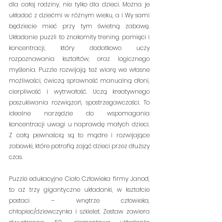
dla całej rodziny, nie tylko dla dzieci. Można je 
układać z dziećmi w różnym wieku, a i Wy sami 
będziecie mieć przy tym świetną zabawę. 
Układanie puzzli to znakomity trening pamięci i 
koncentracji, który dodatkowo uczy 
rozpoznawania kształtów, oraz logicznego 
myślenia. Puzzle rozwijają też wiarę we własne 
możliwości, ćwiczą sprawność manualną dłoni, 
cierpliwość i wytrwałość. Uczą kreatywnego 
poszukiwania rozwiązań, spostrzegawczości. To 
idealne narzędzie do wspomagania 
koncentracji uwagi u naprawdę małych dzieci. 
Z całą pewnością są to mądre i rozwijające 
zabawki, które potrafią zająć dzieci przez dłuższy 
czas. 
Puzzle edukacyjne Ciało Człowieka firmy Janod, 
to aż trzy gigantyczne układanki, w kształcie 
postaci – wnętrze człowieka, 
chłopiec/dziewczynka i szkielet. Zestaw zawiera 