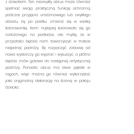
z dzieckiem. Ten niezwykły obrus może również 
spełniać swoją praktyczną funkcję ochronną 
podczas przyjęcia urodzinowego lub zwykłego 
obiadu, by po posiłku zmienić się w wielką 
kolorowankę. Nam najlepiej kolorowało się go 
rozłożonego na podłodze, ale myślę, że w 
przyszłości będzie nam towarzyszyć w trakcie 
niejednej podróży. By rozpocząć zabawę od 
nowa wystarczy go wyprać i wysuszyć, a płótno 
będzie znów gotowe do następnej artystycznej 
podróży. Ponadto obrus ma dwie pętelki w 
rogach, więc można go również wykorzystać 
jako oryginalną dekorację na ścianę w pokoju 
dziecka. 