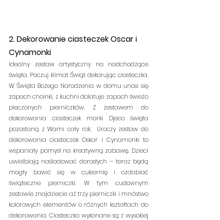
2. Dekorowanie ciasteczek Oscar i 
Cynamonki
Idealny zestaw artystyczny na nadchodzące 
święta. Poczuj klimat Świąt dekorując ciasteczka. 
W Święta Bożego Narodzenia w domu unosi się 
zapach choinki, z kuchni dolatuje zapach świeżo 
pieczonych pierniczków. Z zestawem do 
dekorowania ciasteczek marki Djeco święta 
pozostaną z Wami cały rok.  Uroczy zestaw do 
dekorowania ciasteczek Oskar i Cynamonki to 
wspaniały pomysł na kreatywną zabawę. Dzieci 
uwielbiają naśladować dorosłych – teraz będą 
mogły bawić się w cukiernię i ozdabiać 
świąteczne pierniczki. W tym cudownym 
zestawie znajdziecie aż trzy pierniczki i mnóstwo 
kolorowych elementów o różnych kształtach do 
dekorowania. Ciasteczka wykonane są z wysokiej 