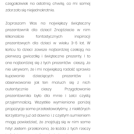
czegokolwiek na ostatnią chwilę, co mi samej 
zdarzało się niejednokrotnie.
Zapraszam Was na największy świąteczny 
prezentownik dla dzieci! Znajdziecie w nim 
kilkanaście fantastycznych inspiracji 
prezentowych dla dzieci w wieku 3-6 lat. W 
końcu to dzieci zawsze najbardziej czekają na 
pierwszą gwiazdkę i świąteczne prezenty. I to 
one najbardziej się z tych prezentów  cieszą. Ja 
nie ukrywam, że i mi największą radość sprawia 
kupowanie dziecięcych prezentów i 
obserwowanie jak ten maluch się z nich 
autentycznie cieszy Przygotowanie 
prezentownika było dla mnie i Lelci czystą 
przyjemnością. Wszystkie wymienione poniżej 
propozycje same przetestowałyśmy, z niektórych 
korzystamy już od dawna i z czystym sumieniem 
mogę powiedzieć, że znajdują się w nim same 
hity! Jestem przekonana, że każda z tych rzeczy 