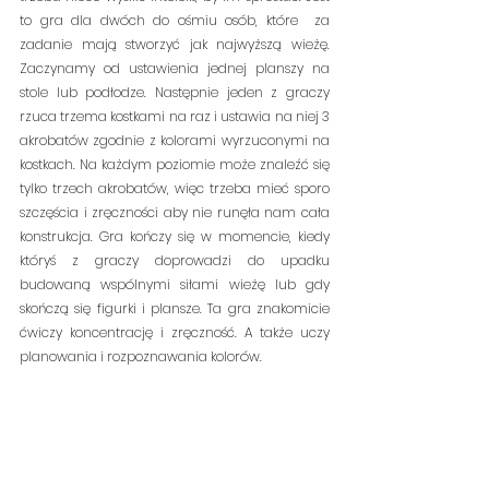
to gra dla dwóch do ośmiu osób, które  za 
zadanie mają stworzyć jak najwyższą wieżę. 
Zaczynamy od ustawienia jednej planszy na 
stole lub podłodze. Następnie jeden z graczy 
rzuca trzema kostkami na raz i ustawia na niej 3 
akrobatów zgodnie z kolorami wyrzuconymi na 
kostkach. Na każdym poziomie może znaleźć się  
tylko trzech akrobatów, więc trzeba mieć sporo 
szczęścia i zręczności aby nie runęła nam cała 
konstrukcja. Gra kończy się w momencie, kiedy 
któryś z graczy doprowadzi do upadku 
budowaną wspólnymi siłami wieżę lub gdy 
skończą się figurki i plansze. Ta gra znakomicie 
ćwiczy koncentrację i zręczność. A także uczy 
planowania i rozpoznawania kolorów.