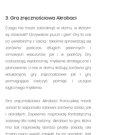
3. Gra zręcznościowa Akrobaci
Czego nie może zabraknąć w domu, w którym 
są dzieciaki? Oczywiście puzzli i gier! Gry to coś 
co uwielbiamy z Lelcią.  Idealnie sprawdzają się 
zarówno podczas długich jesiennych i 
zimowych wieczorów, jak i w podróży. Gry 
rozbudzają wyobraźnię, myślenie strategiczne i 
planowanie. U nas w domu królują zarówno gry 
edukacyjne, gry zręcznościowe jak i gry 
pomagające ćwiczyć pamięć i uczące 
logicznego myślenia.
Gra zręcznościowa Akrobaci francuskiej marki 
Janod to wspaniała zabawa zarówno dzieci, jak 
i dorosłych. Zapewnia naprawdę fantastyczną 
zabawę dla całej rodziny.  Akrobaci to gra, która 
ma tak naprawdę bardzo proste zasady, ale 
trzeba nieco wysilić intelekt, by im sprostać. Jest 