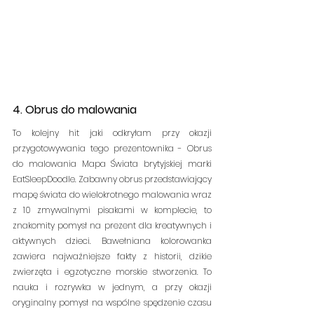
4. Obrus do malowania
To kolejny hit jaki odkryłam przy okazji 
przygotowywania tego prezentownika - Obrus 
do malowania Mapa Świata brytyjskiej marki 
EatSleepDoodle. Zabawny obrus przedstawiający 
mapę świata do wielokrotnego malowania wraz 
z 10 zmywalnymi pisakami w komplecie, to 
znakomity pomysł na prezent dla kreatywnych i 
aktywnych dzieci. Bawełniana kolorowanka 
zawiera najważniejsze fakty z historii, dzikie 
zwierzęta i egzotyczne morskie stworzenia. To 
nauka i rozrywka w jednym, a przy okazji 
oryginalny pomysł na wspólne spędzenie czasu 