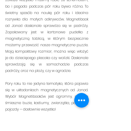
bo i pogoda podczas pór roku bywa różna. To 
świetny sposób na naukę pór roku i idealna 
rozrywka dla małych odkrywców. Magnetibook 
od Janod doskonale sprawdza się w podróży. 
Zapakowany jest w kartonowe pudełko z 
magnetyczną tablicą, w którym bezpiecznie 
możemy przewozić nasze magnetyczne puzzle. 
Mają kompaktowy rozmiar, można więc włożyć 
je do dziecięcego plecaka czy walizki. Doskonale 
sprawdzają się w samochodzie podczas 
podróży, oraz na plaży, czy w ogrodzie. 
Pory roku to nie jedyna tematyka, która pojawia 
się w układankach magnetycznych od Janod. 
Wybór Magnetibooków jest ogromny, są tam 
śmieszne buzie, kostiumy, zwierzątka, pory roku, 
pojazdy — dosłownie wszystko! 