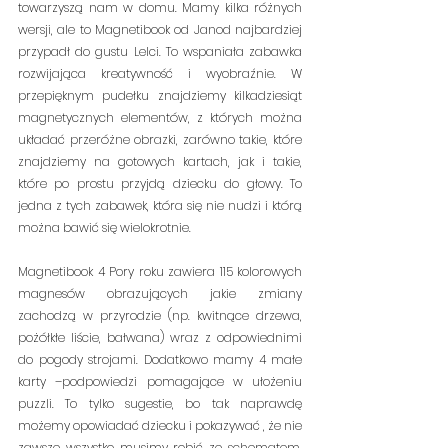
towarzyszą nam w domu. Mamy kilka różnych 
wersji, ale to Magnetibook od Janod najbardziej 
przypadł do gustu Lelci. To wspaniała zabawka 
rozwijająca kreatywność i wyobraźnie. W 
przepięknym pudełku znajdziemy kilkadziesiąt 
magnetycznych elementów, z których można 
układać przeróżne obrazki, zarówno takie, które 
znajdziemy na gotowych kartach, jak i takie, 
które po prostu przyjdą dziecku do głowy. To 
jedna z tych zabawek, która się nie nudzi i którą 
można bawić się wielokrotnie.
Magnetibook 4 Pory roku zawiera 115 kolorowych 
magnesów obrazujących jakie zmiany 
zachodzą w przyrodzie (np. kwitnące drzewa, 
pożółkłe liście, bałwana) wraz z odpowiednimi 
do pogody strojami. Dodatkowo mamy 4 małe 
karty –podpowiedzi pomagające w ułożeniu 
puzzli. To tylko sugestie, bo tak naprawdę 
możemy opowiadać dziecku i pokazywać , że nie 
zawsze wszystko musimy robić ze schematem, 