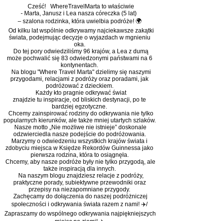
Cześć! WhereTravelMarta to właściwie
- Marta, Janusz i Lea nasza córeczka (5 lat)
– szalona rodzinka, która uwielbia podróże! 🌍
Od kilku lat wspólnie odkrywamy najciekawsze zakątki
świata, podejmując decyzje o wyjazdach w mgnieniu
oka.
Do tej pory odwiedziliśmy 96 krajów, a Lea z dumą
może pochwalić się 83 odwiedzonymi państwami na 6
kontynentach.
Na blogu "Where Travel Marta" dzielimy się naszymi
przygodami, relacjami z podróży oraz poradami, jak
podróżować z dzieckiem.
Każdy kto pragnie odkrywać świat
znajdzie tu inspiracje, od bliskich destynacji, po te
bardziej egzotyczne.
Chcemy zainspirować rodziny do odkrywania nie tylko
popularnych kierunków, ale także mniej utartych szlaków.
Nasze motto „Nie możliwe nie istnieje” doskonale
odzwierciedla nasze podejście do podróżowania.
Marzymy o odwiedzeniu wszystkich krajów świata i
zdobyciu miejsca w Księdze Rekordów Guinnessa jako
pierwsza rodzina, która to osiągnęła.
Chcemy, aby nasze podróże były nie tylko przygodą, ale
także inspiracją dla innych.
Na naszym blogu znajdziesz relacje z podróży,
praktyczne porady, subiektywne przewodniki oraz
przepisy na niezapomniane przygody.
Zachęcamy do dołączenia do naszej podróżniczej