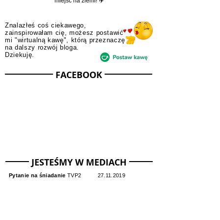
społeczności i odkrywania świata razem z nami! ✈️/
Zapraszamy do wspólnego odkrywania najpiękniejszych
miejsc na ziemi! ✈️
Znalazłeś coś ciekawego,
zainspirowałam cię, możesz postawić
mi "wirtualną kawę", którą przeznaczę
na dalszy rozwój bloga.
Dziekuję.
FACEBOOK
JESTEŚMY W MEDIACH
Pytanie na śniadanie
TVP2
27.11.2019