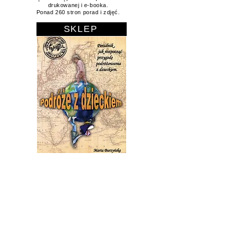
podróżować z maluchem i nie zwariować.
Książka dostępna w sklepie w formie
drukowanej i e-booka.
Ponad 260 stron porad i zdjęć.
SKLEP