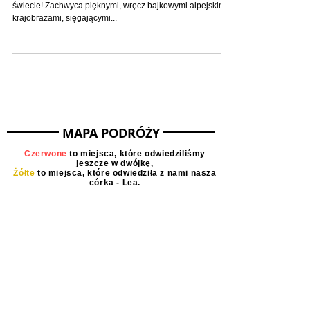
Szwajcaria jest jednym z najpiękniejszych krajów na
świecie! Zachwyca pięknymi, wręcz bajkowymi alpejskimi
krajobrazami, sięgającymi...
MAPA PODRÓŻY
Czerwone
to miejsca, które odwiedziliśmy
jeszcze w dwójkę,
Żółte
to miejsca, które odwiedziła z nami nasza
córka - Lea.