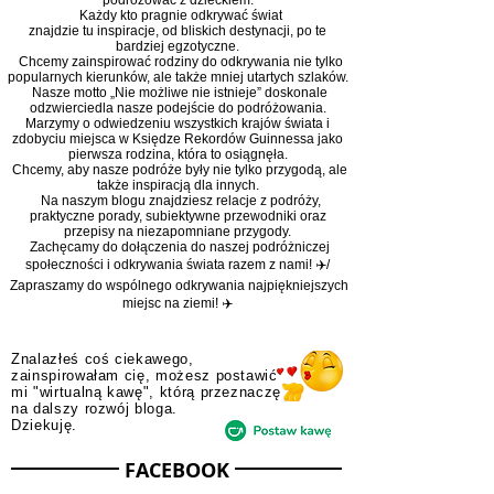
Na blogu "Where Travel Marta" dzielimy się naszymi
przygodami, relacjami z podróży oraz poradami, jak
podróżować z dzieckiem.
Każdy kto pragnie odkrywać świat
znajdzie tu inspiracje, od bliskich destynacji, po te
bardziej egzotyczne.
Chcemy zainspirować rodziny do odkrywania nie tylko
popularnych kierunków, ale także mniej utartych szlaków.
Nasze motto „Nie możliwe nie istnieje” doskonale
odzwierciedla nasze podejście do podróżowania.
Marzymy o odwiedzeniu wszystkich krajów świata i
zdobyciu miejsca w Księdze Rekordów Guinnessa jako
pierwsza rodzina, która to osiągnęła.
Chcemy, aby nasze podróże były nie tylko przygodą, ale
także inspiracją dla innych.
Na naszym blogu znajdziesz relacje z podróży,
praktyczne porady, subiektywne przewodniki oraz
przepisy na niezapomniane przygody.
Zachęcamy do dołączenia do naszej podróżniczej
społeczności i odkrywania świata razem z nami! ✈️/
Zapraszamy do wspólnego odkrywania najpiękniejszych
miejsc na ziemi! ✈️
Znalazłeś coś ciekawego,
zainspirowałam cię, możesz postawić
mi "wirtualną kawę", którą przeznaczę
na dalszy rozwój bloga.
Dziekuję.