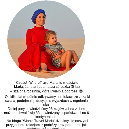
O MNIE
Cześć! WhereTravelMarta to właściwie
- Marta, Janusz i Lea nasza córeczka (5 lat)
– szalona rodzinka, która uwielbia podróże! 🌍
Od kilku lat wspólnie odkrywamy najciekawsze zakątki
świata, podejmując decyzje o wyjazdach w mgnieniu
oka.
Do tej pory odwiedziliśmy 96 krajów, a Lea z dumą
może pochwalić się 83 odwiedzonymi państwami na 6
kontynentach.