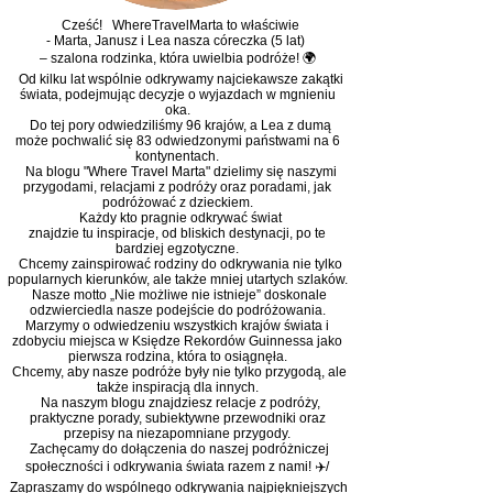
Cześć! WhereTravelMarta to właściwie
- Marta, Janusz i Lea nasza córeczka (5 lat)
– szalona rodzinka, która uwielbia podróże! 🌍
Od kilku lat wspólnie odkrywamy najciekawsze zakątki
świata, podejmując decyzje o wyjazdach w mgnieniu
oka.
Do tej pory odwiedziliśmy 96 krajów, a Lea z dumą
może pochwalić się 83 odwiedzonymi państwami na 6
kontynentach.
Na blogu "Where Travel Marta" dzielimy się naszymi
przygodami, relacjami z podróży oraz poradami, jak
podróżować z dzieckiem.
Każdy kto pragnie odkrywać świat
znajdzie tu inspiracje, od bliskich destynacji, po te
bardziej egzotyczne.
Chcemy zainspirować rodziny do odkrywania nie tylko
popularnych kierunków, ale także mniej utartych szlaków.
Nasze motto „Nie możliwe nie istnieje” doskonale
odzwierciedla nasze podejście do podróżowania.
Marzymy o odwiedzeniu wszystkich krajów świata i
zdobyciu miejsca w Księdze Rekordów Guinnessa jako
pierwsza rodzina, która to osiągnęła.
Chcemy, aby nasze podróże były nie tylko przygodą, ale
także inspiracją dla innych.
Na naszym blogu znajdziesz relacje z podróży,
praktyczne porady, subiektywne przewodniki oraz
przepisy na niezapomniane przygody.
Zachęcamy do dołączenia do naszej podróżniczej