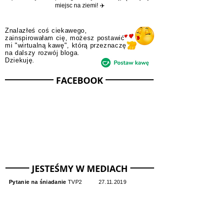
społeczności i odkrywania świata razem z nami! ✈️/
Zapraszamy do wspólnego odkrywania najpiękniejszych
miejsc na ziemi! ✈️
Znalazłeś coś ciekawego,
zainspirowałam cię, możesz postawić
mi "wirtualną kawę", którą przeznaczę
na dalszy rozwój bloga.
Dziekuję.
FACEBOOK
JESTEŚMY W MEDIACH
Pytanie na śniadanie
TVP2
27.11.2019