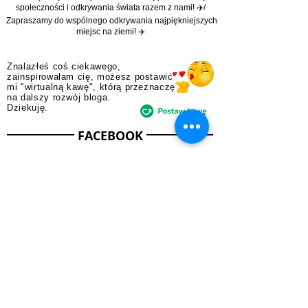
także inspiracją dla innych.
Na naszym blogu znajdziesz relacje z podróży,
praktyczne porady, subiektywne przewodniki oraz
przepisy na niezapomniane przygody.
Zachęcamy do dołączenia do naszej podróżniczej
społeczności i odkrywania świata razem z nami! ✈️/
Zapraszamy do wspólnego odkrywania najpiękniejszych
miejsc na ziemi! ✈️
Znalazłeś coś ciekawego,
zainspirowałam cię, możesz postawić
mi "wirtualną kawę", którą przeznaczę
na dalszy rozwój bloga.
Dziekuję.
FACEBOOK
JESTEŚMY W MEDIACH