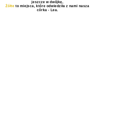
MAPA PODRÓŻY
Czerwone
to miejsca, które odwiedziliśmy
jeszcze w dwójkę,
Żółte
to miejsca, które odwiedziła z nami nasza
córka - Lea.