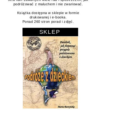
samochodem, odbyliśmy 25 lotów i chyba żaden
środek transportu nie jest nam obcy. Wszystko
czego nauczyliśmy się w trakcie podróży z
maluchem zebrałam w tej książce.
Jest tam zawartych wiele rad i spostrzeżeń, jak
podróżować z maluchem i nie zwariować.
Książka dostępna w sklepie w formie
drukowanej i e-booka.
Ponad 260 stron porad i zdjęć.
SKLEP