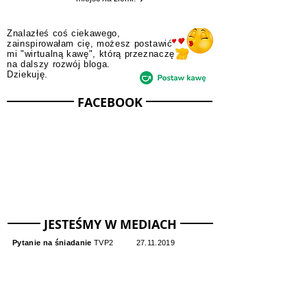
Zapraszamy do wspólnego odkrywania najpiękniejszych
miejsc na ziemi! ✈️
Znalazłeś coś ciekawego,
zainspirowałam cię, możesz postawić
mi "wirtualną kawę", którą przeznaczę
na dalszy rozwój bloga.
Dziekuję.
FACEBOOK
JESTEŚMY W MEDIACH
Pytanie na śniadanie
TVP2
27.11.2019