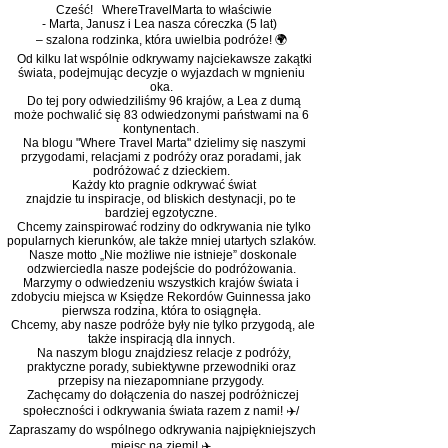
Cześć! WhereTravelMarta to właściwie
- Marta, Janusz i Lea nasza córeczka (5 lat)
– szalona rodzinka, która uwielbia podróże! 🌍
Od kilku lat wspólnie odkrywamy najciekawsze zakątki
świata, podejmując decyzje o wyjazdach w mgnieniu
oka.
Do tej pory odwiedziliśmy 96 krajów, a Lea z dumą
może pochwalić się 83 odwiedzonymi państwami na 6
kontynentach.
Na blogu "Where Travel Marta" dzielimy się naszymi
przygodami, relacjami z podróży oraz poradami, jak
podróżować z dzieckiem.
Każdy kto pragnie odkrywać świat
znajdzie tu inspiracje, od bliskich destynacji, po te
bardziej egzotyczne.
Chcemy zainspirować rodziny do odkrywania nie tylko
popularnych kierunków, ale także mniej utartych szlaków.
Nasze motto „Nie możliwe nie istnieje” doskonale
odzwierciedla nasze podejście do podróżowania.
Marzymy o odwiedzeniu wszystkich krajów świata i
zdobyciu miejsca w Księdze Rekordów Guinnessa jako
pierwsza rodzina, która to osiągnęła.
Chcemy, aby nasze podróże były nie tylko przygodą, ale
także inspiracją dla innych.
Na naszym blogu znajdziesz relacje z podróży,
praktyczne porady, subiektywne przewodniki oraz
przepisy na niezapomniane przygody.
Zachęcamy do dołączenia do naszej podróżniczej
społeczności i odkrywania świata razem z nami! ✈️/