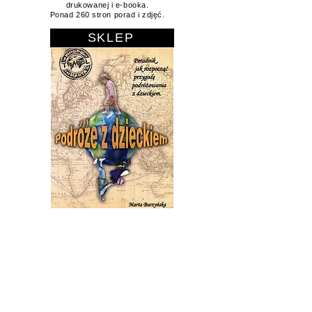
podróżować z maluchem i nie zwariować.
Książka dostępna w sklepie w formie
drukowanej i e-booka.
Ponad 260 stron porad i zdjęć.
SKLEP