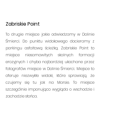
Zabriskie Point 
To drugie miejsce jakie odwiedzamy w Dolinie 
Śmierci. Do punktu widokowego docieramy z 
parkingu asfaltową ścieżką. Zabriskie Point to 
miejsce niesamowitych skalnych formacji 
erozyjnych i chyba najbardziej ukochane przez 
fotografów miejsce w Dolinie Śmierci. Miejsce to 
oferuje niezwykłe widoki, które sprawiają, że 
czujemy się tu jak na Marsie.
To miejsce 
szczególnie imponująco wygląda o wschodzie i 
zachodzie słońca.