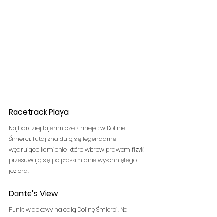
Racetrack Playa
Najbardziej tajemnicze z miejsc w Dolinie 
Śmierci. Tutaj znajdują się legendarne 
wędrujące kamienie, które wbrew prawom fizyki 
przesuwają się po płaskim dnie wyschniętego 
jeziora. 
Dante’s View
Punkt widokowy na całą Dolinę Śmierci. Na 