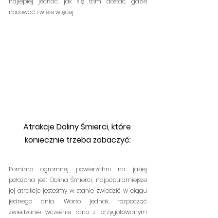
najlepiej jechać, jak się tam dostać, gdzie 
nocować i wiele więcej
Atrakcje Doliny Śmierci, które 
koniecznie trzeba zobaczyć:
Pomimo ogromnej powierzchni na jakiej 
położona jest Dolina Śmierci, najpopularniejsze 
jej atrakcje jesteśmy w stanie zwiedzić w ciągu 
jednego dnia. Warto jednak rozpocząć 
zwiedzanie wcześnie rano z przygotowanym 