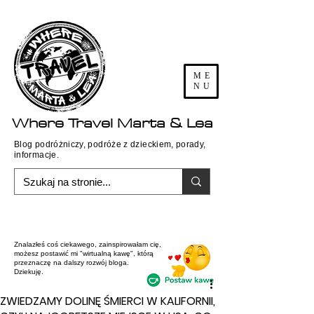
ME
NU
Where
Travel
Marta & Lea
Blog podróżniczy, podróże z dzieckiem, porady,
informacje.
Znalazłeś coś ciekawego, zainspirowałam cię,
możesz postawić mi "wirtualną kawę", którą
przeznaczę na dalszy rozwój bloga.
Dziekuję.
ZWIEDZAMY DOLINĘ ŚMIERCI W KALIFORNII,