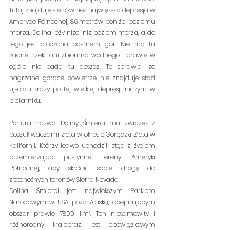
Tutaj znajduje się również największa depresja w 
Ameryce Północnej, 86 metrów poniżej poziomu 
morza. Dolina leży niżej niż poziom morza, a do 
tego jest otoczona pasmem gór. Nie ma tu 
żadnej rzeki, ani zbiornika wodnego i prawie w 
ogóle nie pada tu deszcz. To sprawia, że 
nagrzane gorące powietrze nie znajduje stąd 
ujścia i krąży po tej wielkiej depresji niczym w 
piekarniku. 
Ponura nazwa Doliny Śmierci ma związek z 
poszukiwaczami złota w okresie Gorączki Złota w 
Kalifornii. Którzy ledwo uchodzili stąd z życiem 
przemierzając pustynne tereny Ameryki 
Północnej, aby skrócić sobie drogę do 
złotonośnych terenów Sierra Nevada.
Dolina Śmierci jest największym Parkiem 
Narodowym w USA poza Alaską, obejmującym 
obszar prawie 7800 km². Ten niesamowity i 
różnorodny krajobraz jest obowiązkowym 