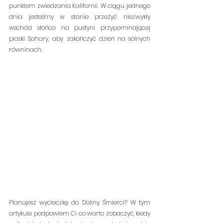
punktem zwiedzania Kalifornii. W ciągu jednego 
dnia jesteśmy w stanie przeżyć niezwykły 
wschód słońca na pustyni przypominającej 
piaski Sahary, aby zakończyć dzień na solnych 
równinach.
Planujesz wycieczkę do Doliny Śmierci? W tym 
artykule podpowiem Ci co warto zobaczyć, kiedy 