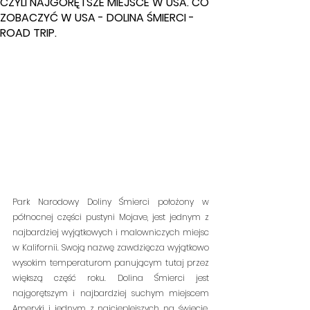
CZYLI NAJGORĘTSZE MIEJSCE W USA. CO
ZOBACZYĆ W USA - DOLINA ŚMIERCI -
ROAD TRIP.
Park Narodowy Doliny Śmierci położony w 
północnej części pustyni Mojave, jest jednym z 
najbardziej wyjątkowych i malowniczych miejsc 
w Kalifornii. Swoją nazwę zawdzięcza wyjątkowo 
wysokim temperaturom panującym tutaj przez 
większą część roku. Dolina Śmierci jest 
najgorętszym i najbardziej suchym miejscem 
Ameryki i jednym z najcieplejszych na świecie. 