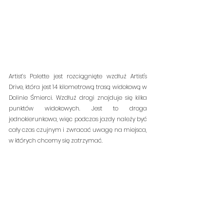
Artist’s Palette jest rozciągnięte wzdłuż Artist's 
Drive, która jest 14 kilometrową trasą widokową w 
Dolinie Śmierci. Wzdłuż drogi znajduje się kilka 
punktów widokowych. Jest to droga 
jednokierunkowa, więc podczas jazdy należy być 
cały czas czujnym i zwracać uwagę na miejsca, 
w których chcemy się zatrzymać.