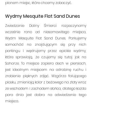
planem miejsc, które chcemy zobaczyć. 
Wydmy Mesquite Flat Sand Dunes
Zwiedzanie Doliny Śmierci rozpoczynamy 
wcześnie rano od niesamowitego miejsca, 
Wydm Mesquite Flat Sand Dunes. Parkujemy 
samochód na znajdującym się przy nich 
parkingu i wędrujemy przez epickie wydmy, 
które sprawiają, że czujemy się tutaj jak na 
Saharze. To miejsce zapiera dech w piersiach, 
jest idealnym miejscem na odrobinę ruchu i 
zrobienie pięknych zdjęć. Wzgórza falującego 
piasku, zmieniają kolor z beżowego na złoty wraz 
ze wschodem i zachodem słońca, dlatego każda 
pora dnia jest dobra na odwiedzenie tego 
miejsca.