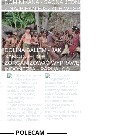
DOMINIKANA - SAONA JEDNA
Z NAJPIĘKNIEJSZYCH WYSP
NA ŚWIECIE. CO ZOBACZYĆ.
DOLINA BALIEM - JAK
SAMODZIELNIE
ZORGANIZOWAĆ WYPRAWĘ?
W
INDONEZJA - PAPUA, CO
ZOBACZYĆ.
POLECAM