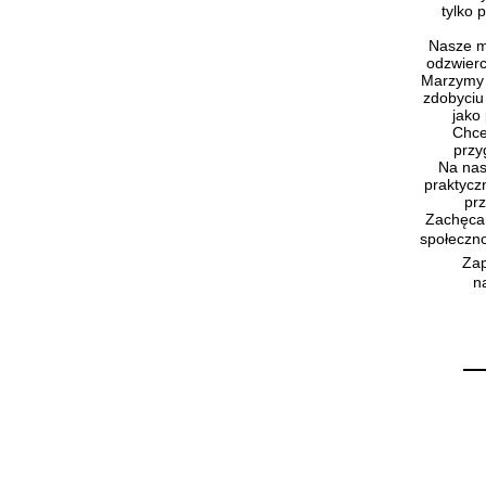
tylko 
Nasze mo
odzwierc
Marzymy o
zdobyciu
jako 
Chcem
przy
Na nasz
praktycz
pr
Zachęcam
społeczno
Zap
na