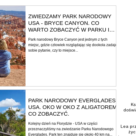
ZWIEDZAMY PARK NARODOWY
USA - BRYCE CANYON. CO
WARTO ZOBACZYĆ W PARKU I
JAKI SZLAK WYBRAĆ?
Park narodowy Bryce Canyon jest jednym z tych
miejsc, gdzie człowiek rozglądając się dookoła zadaje
sobie pytanie, czy to miejsce...
PARK NARODOWY EVERGLADES -
Ks
USA. OKO W OKO Z ALIGATOREM,
doświ
CO ZOBACZYĆ.
Kolejny dzień na Florydzie - USA w części
Lea pr
przeznaczyliśmy na zwiedzanie Parku Narodowego
życ
Everglades. Park ten znajduje się około 40 km na...