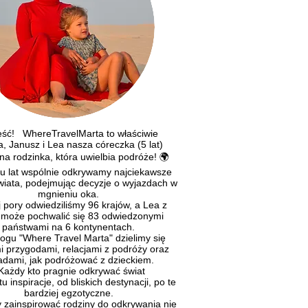
ć! WhereTravelMarta to właściwie
a, Janusz i Lea nasza córeczka (5 lat)
na rodzinka, która uwielbia podróże! 🌍
u lat wspólnie odkrywamy najciekawsze
świata, podejmując decyzje o wyjazdach w
mgnieniu oka.
 pory odwiedziliśmy 96 krajów, a Lea z
może pochwalić się 83 odwiedzonymi
państwami na 6 kontynentach.
gu "Where Travel Marta" dzielimy się
 przygodami, relacjami z podróży oraz
adami, jak podróżować z dzieckiem.
ażdy kto pragnie odkrywać świat
tu inspiracje, od bliskich destynacji, po te
bardziej egzotyczne.
ainspirować rodziny do odkrywania nie