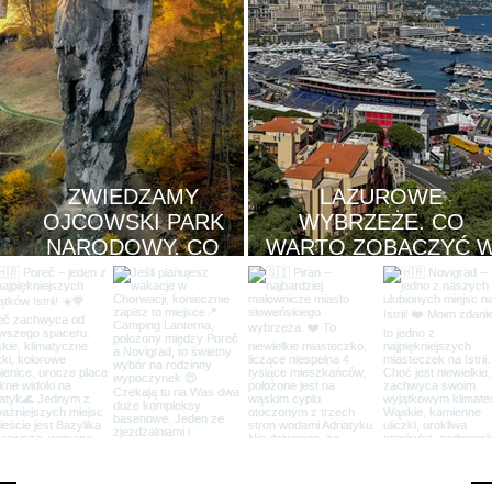
ZWIEDZAMY
LAZUROWE
OJCOWSKI PARK
WYBRZEŻE. CO
NARODOWY. CO
WARTO ZOBACZYĆ 
WARTO ZOBACZYĆ?
MONAKO?