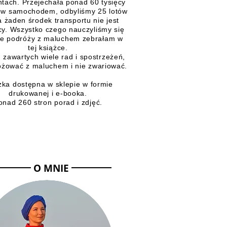
tach. Przejechała ponad 60 tysięcy
ów samochodem, odbyliśmy 25 lotów
a żaden środek transportu nie jest
y. Wszystko czego nauczyliśmy się
ie podróży z maluchem zebrałam w
tej książce.
 zawartych wiele rad i spostrzeżeń,
óżować z maluchem i nie zwariować.
żka dostępna w sklepie w formie
drukowanej i e-booka.
onad 260 stron porad i zdjęć.
O MNIE