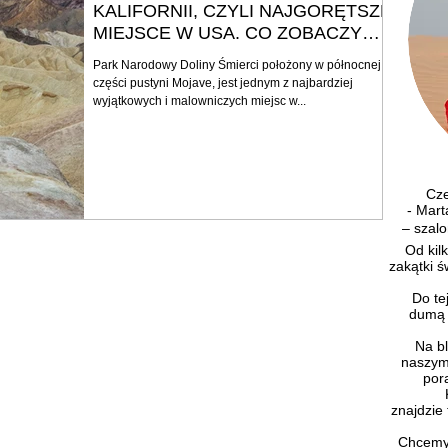
KALIFORNII, CZYLI NAJGORĘTSZE
MIEJSCE W USA. CO ZOBACZYĆ
W USA - DOLINA ŚMIERCI - ROAD
Park Narodowy Doliny Śmierci położony w północnej
TRIP.
części pustyni Mojave, jest jednym z najbardziej
wyjątkowych i malowniczych miejsc w...
Cześ
- Mart
– szalo
Od kilk
zakątki 
Do tej
dumą 
Na blo
naszymi
por
K
znajdzie 
Chcemy z