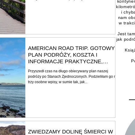
kontynen
kilometr
i chyb
nam obc
w trakc
Jest tam
jak podr
AMERICAN ROAD TRIP. GOTOWY
Ksią
PLAN PODRÓŻY, KOSZTA I
INFORMACJE PRAKTYCZNE,
P
CZĘŚĆ 1
Przyszedł czas na długo obiecywany plan naszej
podróży po Stanach Zjednoczonych. Podzieliłam go na
trzy osobne wpisy, w sumie tak, jak...
ZWIEDZAMY DOLINĘ ŚMIERCI W