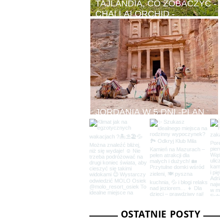
TAJLANDIA, CO ZOBACZYĆ -
CHAI LAI ORCHID -
WYJĄTKOWE MIEJSCE
JORDANIA W 5 DNI -PLAN
PODRÓŻY, CO ZOBACZYĆ.
OSTATNIE POSTY