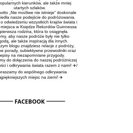
popularnych kierunków, ale także mniej
utartych szlaków.
tto „Nie możliwe nie istnieje” doskonale
iedla nasze podejście do podróżowania.
 odwiedzeniu wszystkich krajów świata i
 miejsca w Księdze Rekordów Guinnessa
pierwsza rodzina, która to osiągnęła.
y, aby nasze podróże były nie tylko
godą, ale także inspiracją dla innych.
ym blogu znajdziesz relacje z podróży,
ne porady, subiektywne przewodniki oraz
zepisy na niezapomniane przygody.
y do dołączenia do naszej podróżniczej
ści i odkrywania świata razem z nami! ✈️/
raszamy do wspólnego odkrywania
jpiękniejszych miejsc na ziemi! ✈️
FACEBOOK