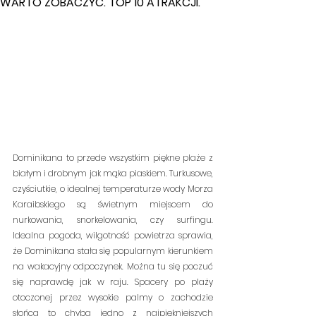
WARTO ZOBACZYĆ. TOP 10 ATRAKCJI.
Dominikana to przede wszystkim piękne plaże z 
białym i drobnym jak mąka piaskiem. Turkusowe, 
czyściutkie, o idealnej temperaturze wody Morza 
Karaibskiego są świetnym miejscem do 
nurkowania, snorkelowania, czy surfingu. 
Idealna pogoda, wilgotność powietrza sprawia, 
że Dominikana stała się popularnym kierunkiem 
na wakacyjny odpoczynek. Można tu się poczuć 
się naprawdę jak w raju. Spacery po plaży 
otoczonej przez wysokie palmy o zachodzie 
słońca to chyba jedno z najpiękniejszych 