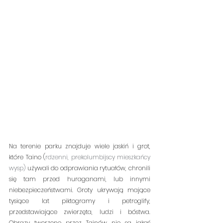
Na terenie parku znajduje wiele jaskiń i grot, 
które Taino (
rdzenni, prekolumbijscy mieszkańcy 
wysp)
 używali do odprawiania rytuałów, chronili 
się tam przed huraganami, lub innymi 
niebezpieczeństwami. Groty ukrywają mające 
tysiące lat piktogramy i petroglify, 
przedstawiające zwierzęta, ludzi i bóstwa. 
Obrazy tworzone przez Tainów nie są jakąś 