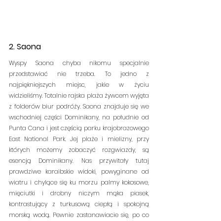
2. Saona 
Wyspy Saona chyba nikomu specjalnie 
przedstawiać nie trzeba. To jedno z 
najpiękniejszych miejsc, jakie w życiu 
widzieliśmy. Totalnie rajska plaża żywcem wyjęta 
z folderów biur podróży. Saona znajduje się we 
wschodniej części Dominikany, na południe od 
Punta Cana i jest częścią parku krajobrazowego 
East National Park. Jej plaże i mielizny, przy 
których możemy zobaczyć rozgwiazdy, są 
esencją Dominikany. Nas przywitały tutaj 
prawdziwe karaibskie widoki, powyginane od 
wiatru i chylące się ku morzu palmy kokosowe, 
mięciutki i drobny niczym mąka piasek, 
kontrastujący z turkusową ciepłą i spokojną 
morską wodą. Pewnie zastanawiacie się, po co 