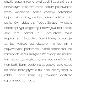
chwilę zapomnieć o cywilizacji i zderzyć się z 
niezwykłym talentem matki natury, podziwiając 
wokół wapienne, skalne wysepki porośnięte 
bujną roślinnością, siedliska wielu ptaków, m.in. 
pelikanów, rybitw, czy fregat. Gorący i wilgotny 
klimat sprzyja wegetacji i rozwojowi roślinności. 
Jest tam ponad 700 gatunków roślin 
tropikalnych. Bogactwo flory i fauny powoduje, 
że Los Haitises jest obszarem o jednym z 
najwyższych poziomów bioróżnorodności na 
Karaibach. Jeżeli szczęście Wam dopisze, można 
tam zobaczyć wyskakujące z wody delfiny, lub 
humbaki. Nam udało się zobaczyć całe stado 
delfinów, które pływało tuż obok naszej łodzi. W 
oddali udało nam się również dostrzec 
ogromnego humbaka.