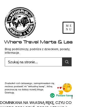
ME
NU
Where
Travel
Marta & Lea
Blog podróżniczy, podróże z dzieckiem, porady,
informacje.
Znalazłeś coś ciekawego, zainspirowałam cię,
możesz postawić mi "wirtualną kawę", którą
przeznaczę na dalszy rozwój bloga.
Dziekuję.
DOMINIKANA NA WŁASNĄ RĘKĘ, CZYLI CO