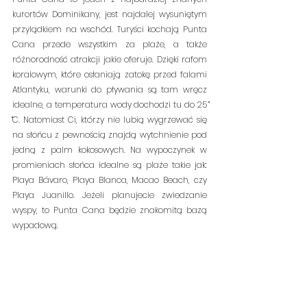
kurortów Dominikany, jest najdalej wysuniętym 
przylądkiem na wschód. Turyści kochają Punta 
Cana przede wszystkim za plaże, a także 
różnorodność atrakcji jakie oferuje. Dzięki rafom 
koralowym, które osłaniają zatokę przed falami 
Atlantyku, warunki do pływania są tam wręcz 
idealne, a temperatura wody dochodzi tu do 25 
̊C. Natomiast Ci, którzy nie lubią wygrzewać się 
na słońcu z pewnością znajdą wytchnienie pod 
jedną z palm kokosowych. Na wypoczynek w 
promieniach słońca idealne są plaże takie jak: 
Playa Bávaro, Playa Blanca, Macao Beach, czy 
Playa Juanillo. Jeżeli planujecie zwiedzanie 
wyspy, to Punta Cana będzie znakomitą bazą 
wypadową. 