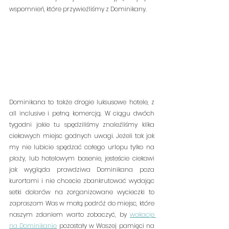
wspomnień, które przywieźliśmy z Dominikany. 
Dominikana to także drogie luksusowe hotele, z 
all inclusive i pełną komercją. W ciągu dwóch 
tygodni jakie tu spędziliśmy znaleźliśmy kilka 
ciekawych miejsc godnych uwagi. Jeżeli tak jak 
my nie lubicie spędzać całego urlopu tylko na 
plaży, lub hotelowym basenie, jesteście ciekawi 
jak wygląda prawdziwa Dominikana poza 
kurortami i nie chcecie zbankrutować wydając 
setki dolarów na zorganizowane wycieczki to 
zapraszam Was w małą podróż do miejsc, które 
naszym zdaniem warto zobaczyć, by 
wakacje 
na Dominikanie
 pozostały w Waszej pamięci na 