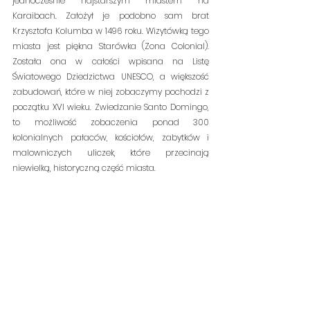
jednocześnie najstarszym miastem na 
Karaibach. Założył je podobno sam brat 
Krzysztofa Kolumba w 1496 roku. Wizytówką tego 
miasta jest piękna Starówka (Zona Colonial). 
Została ona w całości wpisana na Listę 
Światowego Dziedzictwa UNESCO, a większość 
zabudowań, które w niej zobaczymy pochodzi z 
początku XVI wieku. Zwiedzanie Santo Domingo, 
to możliwość zobaczenia ponad 300 
kolonialnych pałaców, kościołów, zabytków i 
malowniczych uliczek, które przecinają 
niewielką, historyczną część miasta.