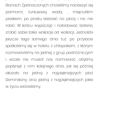
Stanach Zjednoczonych chcieliśmy nacieszyć się 
palmami, turkusową wodą , mięciutkim 
piaskiem, po prostu siedzieć na plaży i nic nie 
robić. W końcu wypocząć i naładować baterie, 
zrobić sobie takie wakacje od wakacji. Jednakże 
jeszcze tego samego dnia tuż po przylocie 
spotkaliśmy się w hotelu z chłopakiem, z którym 
rozmawialiśmy na jednej z grup podróżniczych 
i wcale nie musiał nas namawiać, abyśmy 
popłynęli z nim kolejnego dnia, jak się później 
okazało na jedną z najpiękniejszych plaż 
Dominikany, oraz jedną z najpiękniejszych jakie 
w życiu widzieliśmy.