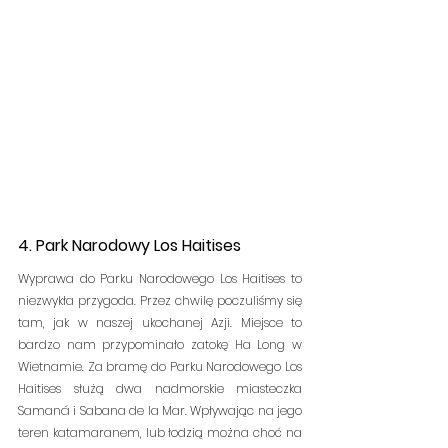
4. Park Narodowy Los Haitises
Wyprawa do Parku Narodowego Los Haitises to 
niezwykła przygoda. Przez chwilę poczuliśmy się 
tam, jak w naszej ukochanej Azji. Miejsce to 
bardzo nam przypominało zatokę Ha Long w 
Wietnamie. Za bramę do Parku Narodowego Los 
Haitises służą dwa nadmorskie miasteczka 
Samaná i Sabana de la Mar. Wpływając na jego 
teren katamaranem, lub łodzią można choć na 