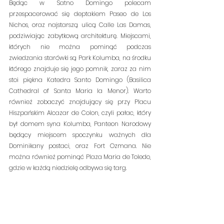
Będąc w Satno Domingo polecam 
przespacerować się deptakiem Paseo de Los 
Nichos, oraz najstarszą ulicą Calle Las Damas, 
podziwiając zabytkową architekturę. Miejscami, 
których nie można pominąć podczas 
zwiedzania starówki są Park Kolumba, na środku 
którego znajduje się jego pomnik, zaraz za nim 
stoi piękna Katedra Santo Domingo (Basilica 
Cathedral of Santa Maria la Menor). Warto 
również zobaczyć znajdujący się przy Placu 
Hiszpańskim Alcazar de Colon, czyli pałac, który 
był domem syna Kolumba, Panteon Narodowy 
będący miejscem spoczynku ważnych dla 
Dominikany postaci, oraz Fort Ozmana. Nie 
można również pominąć Plaza Maria de Toledo, 
gdzie w każdą niedzielę odbywa się targ.