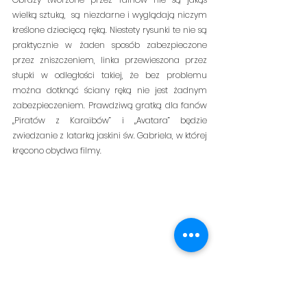
wielką sztuką,  są niezdarne i wyglądają niczym 
kreślone dziecięcą ręką. Niestety rysunki te nie są 
praktycznie w żaden sposób zabezpieczone 
przez zniszczeniem, linka przewieszona przez 
słupki w odległości takiej, że bez problemu 
można dotknąć ściany ręką nie jest żadnym 
zabezpieczeniem. Prawdziwą gratką dla fanów 
„Piratów z Karaibów” i „Avatara” będzie 
zwiedzanie z latarką jaskini św. Gabriela, w której 
kręcono obydwa filmy.