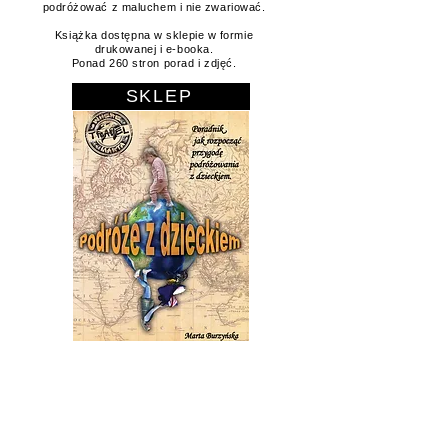
czego nauczyliśmy się w trakcie podróży z
maluchem zebrałam w tej książce.
Jest tam zawartych wiele rad i spostrzeżeń, jak
podróżować z maluchem i nie zwariować.
Książka dostępna w sklepie w formie
drukowanej i e-booka.
Ponad 260 stron porad i zdjęć.
SKLEP