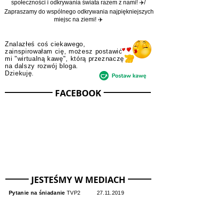
praktyczne porady, subiektywne przewodniki oraz
przepisy na niezapomniane przygody.
Zachęcamy do dołączenia do naszej podróżniczej
społeczności i odkrywania świata razem z nami! ✈️/
Zapraszamy do wspólnego odkrywania najpiękniejszych
miejsc na ziemi! ✈️
Znalazłeś coś ciekawego,
zainspirowałam cię, możesz postawić
mi "wirtualną kawę", którą przeznaczę
na dalszy rozwój bloga.
Dziekuję.
FACEBOOK
JESTEŚMY W MEDIACH
Pytanie na śniadanie
TVP2
27.11.2019