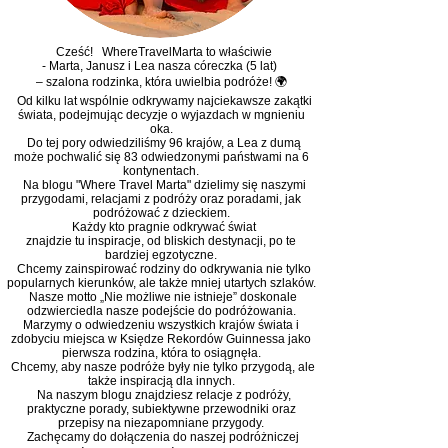
Cześć! WhereTravelMarta to właściwie
- Marta, Janusz i Lea nasza córeczka (5 lat)
– szalona rodzinka, która uwielbia podróże! 🌍
Od kilku lat wspólnie odkrywamy najciekawsze zakątki
świata, podejmując decyzje o wyjazdach w mgnieniu
oka.
Do tej pory odwiedziliśmy 96 krajów, a Lea z dumą
może pochwalić się 83 odwiedzonymi państwami na 6
kontynentach.
Na blogu "Where Travel Marta" dzielimy się naszymi
przygodami, relacjami z podróży oraz poradami, jak
podróżować z dzieckiem.
Każdy kto pragnie odkrywać świat
znajdzie tu inspiracje, od bliskich destynacji, po te
bardziej egzotyczne.
Chcemy zainspirować rodziny do odkrywania nie tylko
popularnych kierunków, ale także mniej utartych szlaków.
Nasze motto „Nie możliwe nie istnieje” doskonale
odzwierciedla nasze podejście do podróżowania.
Marzymy o odwiedzeniu wszystkich krajów świata i
zdobyciu miejsca w Księdze Rekordów Guinnessa jako
pierwsza rodzina, która to osiągnęła.
Chcemy, aby nasze podróże były nie tylko przygodą, ale
także inspiracją dla innych.
Na naszym blogu znajdziesz relacje z podróży,