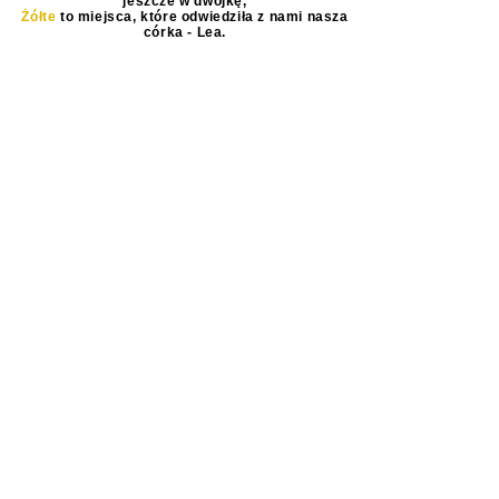
Czerwone
to miejsca, które odwiedziliśmy
jeszcze w dwójkę,
Żółte
to miejsca, które odwiedziła z nami nasza
córka - Lea.