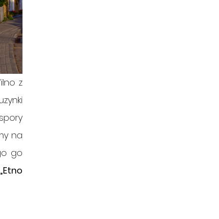
lno z 
zynki 
spory 
my na 
o go 
„Etno 