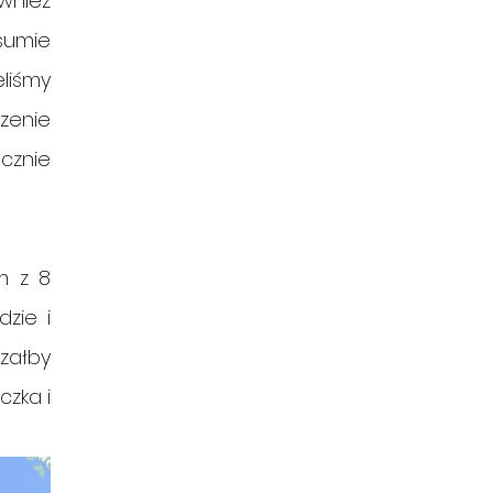
wnież 
sumie 
iśmy 
enie 
cznie 
 z 8 
zie i 
załby 
zka i 