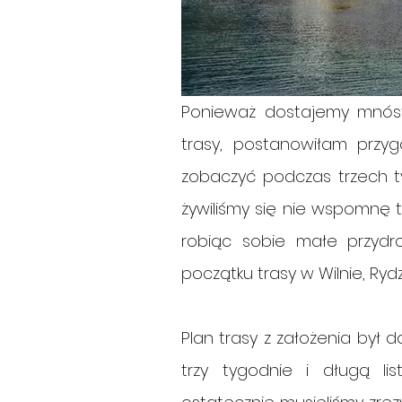
Ponieważ dostajemy mnóst
trasy, postanowiłam prz
zobaczyć podczas trzech ty
żywiliśmy się nie wspomnę 
robiąc sobie małe przydroż
początku trasy w Wilnie, Rydz
Plan trasy z założenia był 
trzy tygodnie i długą li