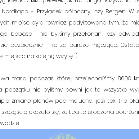
ygnować z kilku perełek jak Trolltunga nazywana ró
en, Nordkapp - Przylądek północny, czy Bergen. W 
ych miejsc była również podyktowana tym, że miel
go bobasa i nie byliśmy przekonani, czy odwiedz
ędzie bezpiecznie i nie za bardzo męczące. Ostate
e miejsca na kolejną wizytę :)
owa trasa, podczas której przejechaliśmy 8600 km
a początku nie byliśmy pewni jak to wszystko wyjd
ie zmianę planów pod malucha, jeśli taki trip oka
a szczęście okazało się, że Lea to urodzona podróżnic
 wodzie.