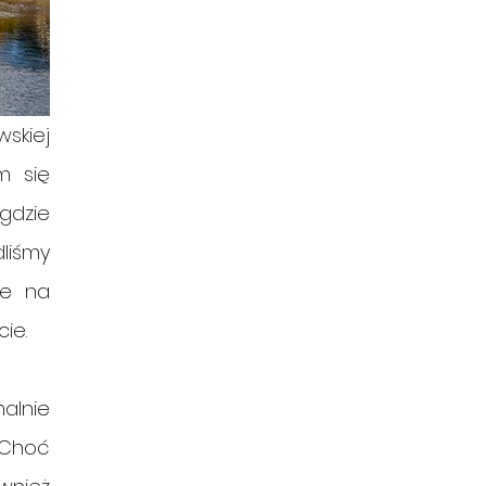
kiej 
 się 
dzie 
liśmy 
e na 
ie. 
alnie 
Choć 