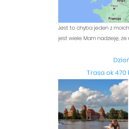
Jest to chyba jeden z moich 
jest wiele. Mam nadzieję, ż
Dzień
Trasa ok 470 