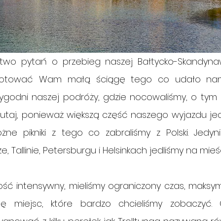
wo pytań o przebieg naszej Bałtycko-Skandynaws
ygotować Wam małą ściągę tego co udało nam
godni naszej podróży, gdzie nocowaliśmy, o tym g
tutaj, ponieważ większą część naszego wyjazdu jed
ne pikniki z tego co zabraliśmy z Polski. Jedyni
e, Tallinie, Petersburgu i Helsinkach jedliśmy na mieśc
dość intensywny, mieliśmy ograniczony czas, maksym
stę miejsc, które bardzo chcieliśmy zobaczyć. 