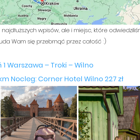
najdłuższych wpisów, ale i miejsc, które odwiedziliś
e uda Wam się przebrnąć przez całość :)
 1 Warszawa – Troki – Wilno 
km Nocleg: Corner Hotel Wilno 227 zł