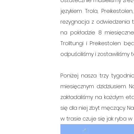
ostatecznie musieliśmy zrez
językiem Trola, Preikestol
rezygnacja z odwiedzenia t
na pokładzie 8 miesięczne
Trolltungi i Preikestolen b
odpuściliśmy i zostawiliśmy t
Poniżej nasza trzy tygodni
miesięcznym dzidziusiem. N
zakładaliśmy na każdym etap
się dla niej zbyt męczący. N
w trasie czuje się jak ryba w