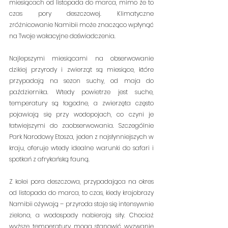
miesiącach od listopada do marca, mimo że to 
czas pory deszczowej. Klimatyczne 
zróżnicowanie Namibii może znacząco wpłynąć 
na Twoje wakacyjne doświadczenia.
Najlepszymi miesiącami na obserwowanie 
dzikiej przyrody i zwierząt są miesiące, które 
przypadają na sezon suchy, od maja do 
października. Wtedy powietrze jest suche, 
temperatury są łagodne, a zwierzęta często 
pojawiają się przy wodopojach, co czyni je 
łatwiejszymi do zaobserwowania. Szczególnie 
Park Narodowy Etosza, jeden z najsłynniejszych w 
kraju, oferuje wtedy idealne warunki do safari i 
spotkań z afrykańską fauną.
Z kolei pora deszczowa, przypadająca na okres 
od listopada do marca, to czas, kiedy krajobrazy 
Namibii ożywają – przyroda staje się intensywnie 
zielona, a wodospady nabierają siły. Chociaż 
wyższe temperatury mogą stanowić wyzwanie 