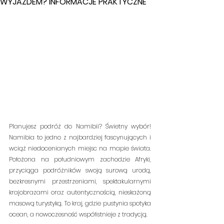
WYJAZDEM? INFORMACJE PRAKTYCZNE
Planujesz podróż do Namibii? Świetny wybór! 
Namibia to jedno z najbardziej fascynujących i 
wciąż niedocenianych miejsc na mapie świata. 
Położona na południowym zachodzie Afryki, 
przyciąga podróżników swoją surową urodą, 
bezkresnymi przestrzeniami, spektakularnymi 
krajobrazami oraz autentycznością, nieskażoną 
masową turystyką. To kraj, gdzie pustynia spotyka 
ocean, a nowoczesność współistnieje z tradycją.