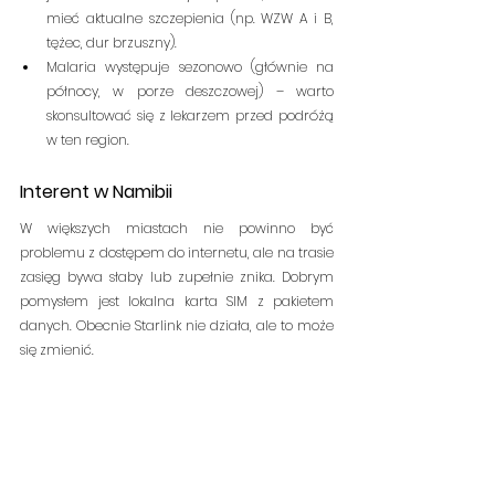
mieć aktualne szczepienia (np. WZW A i B, 
tężec, dur brzuszny).
Malaria występuje sezonowo (głównie na 
północy, w porze deszczowej) – warto 
skonsultować się z lekarzem przed podróżą 
w ten region.
Interent w Namibii
W większych miastach nie powinno być 
problemu z dostępem do internetu, ale na trasie 
zasięg bywa słaby lub zupełnie znika. Dobrym 
pomysłem jest lokalna karta SIM z pakietem 
danych. Obecnie Starlink nie działa, ale to może 
się zmienić.