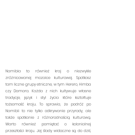
Namibia to również kraj o niezwykle 
zróżnicowanej mozaice kulturowej. Spotkasz 
tam liczne grupy etniczne, w tym Herero, Himba 
czy Damara. Każda z nich kultywuje własne 
tradycje, język i styl życia które kształtuje 
tożsamość kraju. To sprawia, że podróż po 
Namibii to nie tylko odkrywanie przyrody, ale 
także spotkanie z różnorodnością kulturową. 
Warto również pamiętać o kolonialnej 
przeszłości kraju. Jej ślady widoczne są do dziś, 