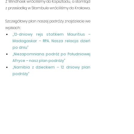
Z Windhoek wróciliśmy do Kapsztadu, a stamtąd 
z przesiadką w Stambule wróciliśmy do Krakowa.
Szczegółowy plan naszej podróży znajdziecie we 
wpisach:
„12-dniowy rejs statkiem Mauritius – 
Madagaskar – RPA. Nasza relacja dzień 
po dniu”
„Niezapomniana podróż po Południowej 
Afryce – nasz plan podróży”
„Namibia z dzieckiem – 12 dniowy plan 
podróży”