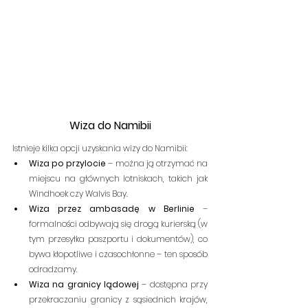
Wiza do Namibii
Istnieje kilka opcji uzyskania wizy do Namibii:
Wiza po przylocie
 – można ją otrzymać na 
miejscu na głównych lotniskach, takich jak 
Windhoek czy Walvis Bay.
Wiza przez ambasadę w Berlinie
 – 
formalności odbywają się drogą kurierską (w 
tym przesyłka paszportu i dokumentów), co 
bywa kłopotliwe i czasochłonne – ten sposób 
odradzamy.
Wiza na granicy lądowej
 – dostępna przy 
przekraczaniu granicy z sąsiednich krajów, 