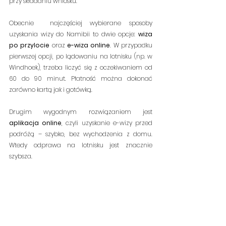
przy składaniu wniosku.
Obecnie  najczęściej wybierane sposoby 
uzyskania wizy do Namibii to dwie opcje: 
wiza 
po przylocie
 oraz 
e-wiza online
. W przypadku 
pierwszej opcji, po lądowaniu na lotnisku (np. w 
Windhoek), trzeba liczyć się z oczekiwaniem od 
60 do 90 minut. Płatność można dokonać 
zarówno kartą jak i gotówką.
Drugim wygodnym rozwiązaniem jest 
aplikacja online
, czyli uzyskanie e-wizy przed 
podróżą – szybko, bez wychodzenia z domu. 
Wtedy odprawa na lotnisku jest znacznie 
szybsza.