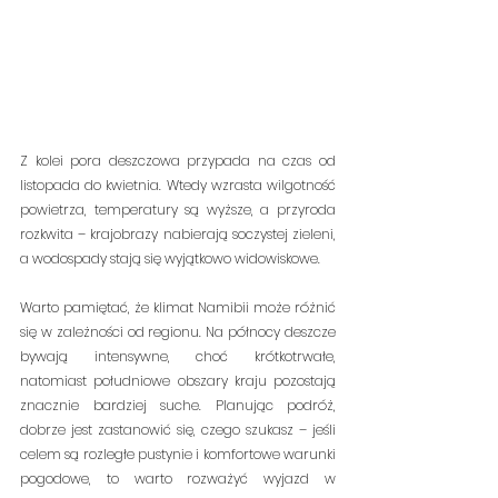
Z kolei pora deszczowa przypada na czas od 
listopada do kwietnia. Wtedy wzrasta wilgotność 
powietrza, temperatury są wyższe, a przyroda 
rozkwita – krajobrazy nabierają soczystej zieleni, 
a wodospady stają się wyjątkowo widowiskowe.
Warto pamiętać, że klimat Namibii może różnić 
się w zależności od regionu. Na północy deszcze 
bywają intensywne, choć krótkotrwałe, 
natomiast południowe obszary kraju pozostają 
znacznie bardziej suche. Planując podróż, 
dobrze jest zastanowić się, czego szukasz – jeśli 
celem są rozległe pustynie i komfortowe warunki 
pogodowe, to warto rozważyć wyjazd w 