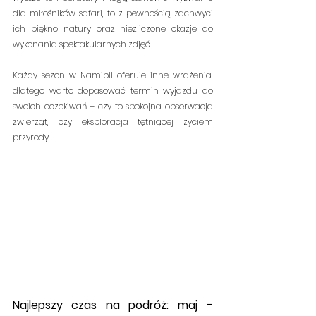
dla miłośników safari, to z pewnością zachwyci 
ich piękno natury oraz niezliczone okazje do 
wykonania spektakularnych zdjęć.
Każdy sezon w Namibii oferuje inne wrażenia, 
dlatego warto dopasować termin wyjazdu do 
swoich oczekiwań – czy to spokojna obserwacja 
zwierząt, czy eksploracja tętniącej życiem 
przyrody.
Najlepszy czas na podróż: maj – 