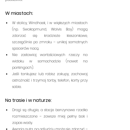
W miastach:
W stolicy, Windhoek, i w większych miastach 
(np. Swakopmund, Walvis Bay) mogą 
zdarzać się kradzieże kieszonkowe, 
szczególnie po zmroku – unikaj samotnych 
spacerów nocą.
Nie zostawiaj wartościowych rzeczy na 
widoku w samochodzie (nawet na 
parkingach).
Jeśli tankujesz lub robisz zakupy, zachowaj 
ostrożność i trzymaj torby, telefon, karty przy 
sobie.
Na trasie i w naturze:
Drogi są długie, a stacje benzynowe rzadko 
rozmieszczone – zawsze miej pełny bak i 
zapas wody.
Awaria auta na odludziu może się zdarzyć – 