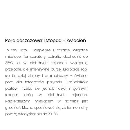
Pora deszczowa: listopad – kwiecień
To tzw. lato – cieplejsze i bardziej wilgotne 
miesiące. Temperatury potrafią dochodzić do 
35°C, a w niektórych rejonach występują 
przelotne, ale intensywne burze. Krajobraz robi 
się bardziej zielony i dramatyczny – świetna 
pora dla fotografów przyrody i miłośników 
ptaków. Trzeba się jednak liczyć z gorszym 
stanem dróg w niektórych rejonach. 
Najcieplejszym miesiącem w Namibii jest 
grudzień. Można spodziewać się, że termometry 
pokażą wtedy średnio do 29
 °
C.