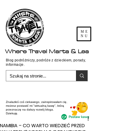
ME
NU
Where
Travel
Marta & Lea
Blog podróżniczy, podróże z dzieckiem, porady,
informacje.
Znalazłeś coś ciekawego, zainspirowałam cię,
możesz postawić mi "wirtualną kawę", którą
przeznaczę na dalszy rozwój bloga.
Dziekuję.
NAMIBIA – CO WARTO WIEDZIEĆ PRZED