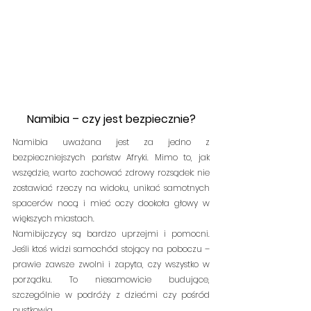
Namibia – czy jest bezpiecznie?
Namibia uważana jest za jedno z 
bezpieczniejszych państw Afryki. Mimo to, jak 
wszędzie, warto zachować zdrowy rozsądek: nie 
zostawiać rzeczy na widoku, unikać samotnych 
spacerów nocą i mieć oczy dookoła głowy w 
większych miastach.
Namibijczycy są bardzo uprzejmi i pomocni. 
Jeśli ktoś widzi samochód stojący na poboczu – 
prawie zawsze zwolni i zapyta, czy wszystko w 
porządku. To niesamowicie budujące, 
szczególnie w podróży z dziećmi czy pośród 
pustkowia.