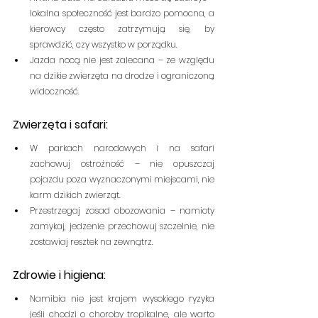
lokalna społeczność jest bardzo pomocna, a 
kierowcy często zatrzymują się, by 
sprawdzić, czy wszystko w porządku.
Jazda nocą nie jest zalecana – ze względu 
na dzikie zwierzęta na drodze i ograniczoną 
widoczność.
Zwierzęta i safari:
W parkach narodowych i na safari 
zachowuj ostrożność – nie opuszczaj 
pojazdu poza wyznaczonymi miejscami, nie 
karm dzikich zwierząt.
Przestrzegaj zasad obozowania – namioty 
zamykaj, jedzenie przechowuj szczelnie, nie 
zostawiaj resztek na zewnątrz.
Zdrowie i higiena:
Namibia nie jest krajem wysokiego ryzyka 
jeśli chodzi o choroby tropikalne, ale warto 