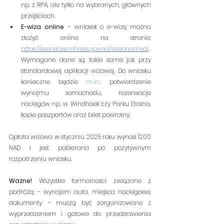
np. z RPA, ale tylko na wybranych, głównych 
przejściach.
E-wiza online
 – wniosek o e-wizę można 
złożyć online na stronie: 
https://eservices.mhaiss.gov.na/visaonarrival
. 
Wymagane dane są takie same jak przy 
standardowej aplikacji wizowej. Do wniosku 
konieczne będzie 
m.in
.: potwierdzenie 
wynajmu samochodu, rezerwacje 
noclegów np. w Windhoek czy Parku Etosha, 
kopie paszportów oraz bilet powrotny.     
Opłata wizowa w styczniu 2025 roku wynosi 1200 
NAD i jest pobierana po pozytywnym 
rozpatrzeniu wniosku.
Ważne!
 Wszystkie formalności związane z 
podróżą – wynajem auta, miejsca noclegowe, 
dokumenty – muszą być zorganizowane z 
wyprzedzeniem i gotowe do przedstawienia 