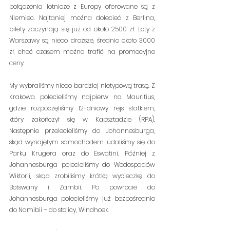
połączenia lotnicze z Europy oferowane są z 
Niemiec. Najtaniej można dolecieć z Berlina, 
bilety zaczynają się już od około 2500 zł. Loty z 
Warszawy są nieco droższe, średnio około 3000 
zł, choć czasem można trafić na promocyjne 
ceny.
My wybraliśmy nieco bardziej nietypową trasę. Z 
Krakowa polecieliśmy najpierw na Mauritius, 
gdzie rozpoczęliśmy 12-dniowy rejs statkiem, 
który zakończył się w Kapsztadzie (RPA). 
Następnie przelecieliśmy do Johannesburga, 
skąd wynajętym samochodem udaliśmy się do 
Parku Krugera oraz do Eswatini. Później z 
Johannesburga polecieliśmy do Wodospadów 
Wiktorii, skąd zrobiliśmy krótką wycieczkę do 
Botswany i Zambii. Po powrocie do 
Johannesburga polecieliśmy już bezpośrednio 
do Namibii – do stolicy, Windhoek.