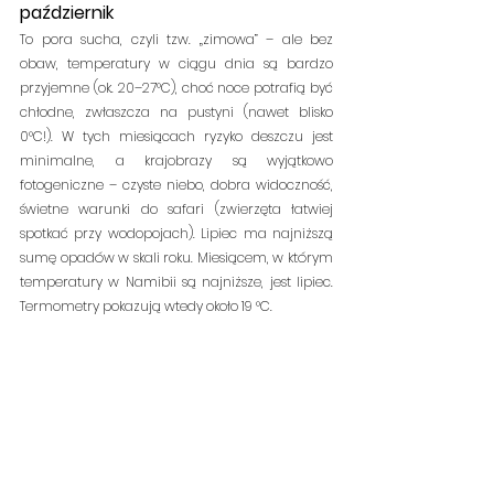
październik
To pora sucha, czyli tzw. „zimowa” – ale bez 
obaw, temperatury w ciągu dnia są bardzo 
przyjemne (ok. 20–27°C), choć noce potrafią być 
chłodne, zwłaszcza na pustyni (nawet blisko 
0°C!). W tych miesiącach ryzyko deszczu jest 
minimalne, a krajobrazy są wyjątkowo 
fotogeniczne – czyste niebo, dobra widoczność, 
świetne warunki do safari (zwierzęta łatwiej 
spotkać przy wodopojach). Lipiec ma najniższą 
sumę opadów w skali roku. Miesiącem, w którym 
temperatury w Namibii są najniższe, jest lipiec. 
Termometry pokazują wtedy około 19 °C.