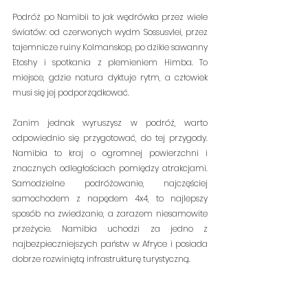
Podróż po Namibii to jak wędrówka przez wiele 
światów: od czerwonych wydm Sossusvlei, przez 
tajemnicze ruiny Kolmanskop, po dzikie sawanny 
Etoshy i spotkania z plemieniem Himba. To 
miejsce, gdzie natura dyktuje rytm, a człowiek 
musi się jej podporządkować.
Zanim jednak wyruszysz w podróż, warto 
odpowiednio się przygotować, do tej przygody. 
Namibia to kraj o ogromnej powierzchni i 
znacznych odległościach pomiędzy atrakcjami. 
Samodzielne podróżowanie, najczęściej 
samochodem z napędem 4x4, to najlepszy 
sposób na zwiedzanie, a zarazem niesamowite 
przeżycie. Namibia uchodzi za jedno z 
najbezpieczniejszych państw w Afryce i posiada 
dobrze rozwiniętą infrastrukturę turystyczną.