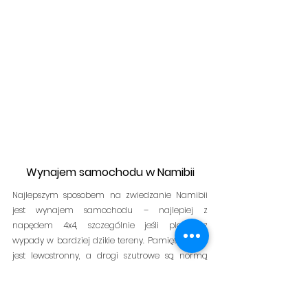
Wynajem samochodu w Namibii
Najlepszym sposobem na zwiedzanie Namibii 
jest wynajem samochodu – najlepiej z 
napędem 4x4, szczególnie jeśli planujesz 
wypady w bardziej dzikie tereny. Pamiętaj: ruch 
jest lewostronny, a drogi szutrowe są normą 
poza większymi miastami. Zapasowe koło to 
absolutna podstawa – przebicie opony... to nie 
„czy”, ale „kiedy”.