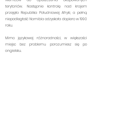
terytoriów. Następnie kontrolę nad krajem 
przejęła Republika Południowej Afryki, a pełną 
niepodległość Namibia odzyskała dopiero w 1990 
roku.
Mimo językowej różnorodności, w większości 
miejsc bez problemu porozumiesz się po 
angielsku.