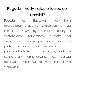
Pogoda - kiedy najlepiej lecieć do 
Namibii?
Pogoda jest kluczowym czynnikiem 
decydującym o udanych wakacjach. Namibia 
ma klimat, z wyraźnymi sezonami: suchym i 
deszczowym. Najlepszym okresem na 
zwiedzanie, szczególnie jeśli marzysz o safari w 
parkach narodowych, są miesiące od maja do 
października. W tym czasie opady są rzadkie, a 
temperatury umiarkowane, co sprzyja 
obserwacji dzikich zwierząt w ich naturalnym 
środowisku.