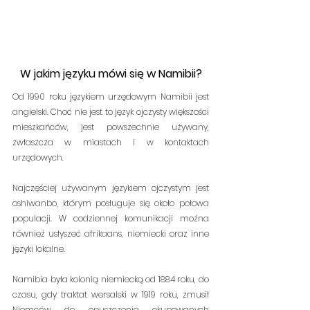
W jakim języku mówi się w Namibii?
Od 1990 roku językiem urzędowym Namibii jest 
angielski. Choć nie jest to język ojczysty większości 
mieszkańców, jest powszechnie używany, 
zwłaszcza w miastach i w kontaktach 
urzędowych.
Najczęściej używanym językiem ojczystym jest 
oshiwanbo, którym posługuje się około połowa 
populacji. W codziennej komunikacji można 
również usłyszeć afrikaans, niemiecki oraz inne 
języki lokalne.
Namibia była kolonią niemiecką od 1884 roku, do 
czasu, gdy traktat wersalski w 1919 roku, zmusił 
Niemców do opuszczenia okupowanych 