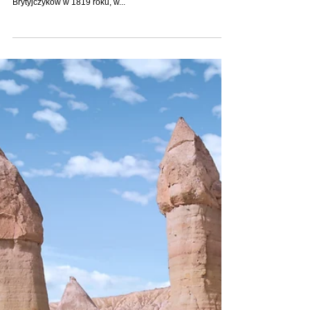
Azja
SINGAPUR CO WARTO ZOBACZYĆ?
ZESTAWIENIE ATRAKCJI, INFORMACJE
PRAKTYCZNE.
Singapur to miasto – państwo pełne kontrastów położone
na południu Półwyspu Malajskiego. Założone przez
Brytyjczyków w 1819 roku, w...